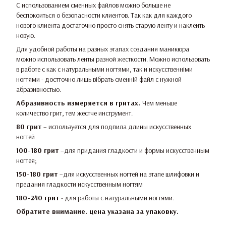
С использованием сменных файлов можно больше не
беспокоиться о безопасности клиентов. Так как для каждого
нового клиента достаточно просто снять старую ленту и наклеить
новую.
Для удобной работы на разных этапах создания маникюра
можно использовать ленты разной жесткости. Можно использовать
в работе с как с натуральными ногтями, так и искусственніми
ногтями - достточно лишь вібрать сменній файл с нужной
абразивностью.
Абразивность измеряется в гритах.
Чем меньше
количество грит, тем жестче инструмент.
80 грит
– используется для подпила длины искусственных
ногтей
100-180 грит
–для придания гладкости и формы искусственным
ногтея;
150-180 грит
–для искусственных ногтей на этапе шлифовки и
предания гладкости искусственным ногтям
180-240 грит
- для работы с натуральными ногтями.
Обратите внимание. цена указана за упаковку.