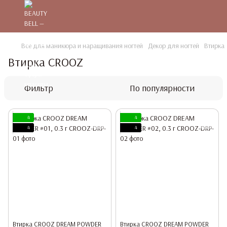
Все для маникюра и наращивания ногтей
Декор для ногтей
Втирка
Втирка CROOZ
Фильтр
По популярности
4
4
4
4
Втирка CROOZ DREAM POWDER
Втирка CROOZ DREAM POWDER