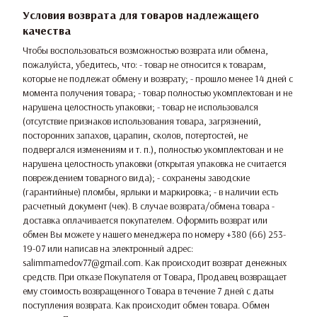
Условия возврата для товаров надлежащего
качества
Чтобы воспользоваться возможностью возврата или обмена,
пожалуйста, убедитесь, что: - товар не относится к товарам,
которые не подлежат обмену и возврату; - прошло менее 14 дней с
момента получения товара; - товар полностью укомплектован и не
нарушена целостность упаковки; - товар не использовался
(отсутствие признаков использования товара, загрязнений,
посторонних запахов, царапин, сколов, потертостей, не
подвергался изменениям и т. п.), полностью укомплектован и не
нарушена целостность упаковки (открытая упаковка не считается
повреждением товарного вида); - сохранены заводские
(гарантийные) пломбы, ярлыки и маркировка; - в наличии есть
расчетный документ (чек). В случае возврата/обмена товара -
доставка оплачивается покупателем. Оформить возврат или
обмен Вы можете у нашего менеджера по номеру +380 (66) 253-
19-07 или написав на электронный адрес:
salimmamedov77@gmail.com. Как происходит возврат денежных
средств. При отказе Покупателя от Товара, Продавец возвращает
ему стоимость возвращенного Товара в течение 7 дней с даты
поступления возврата. Как происходит обмен товара. Обмен