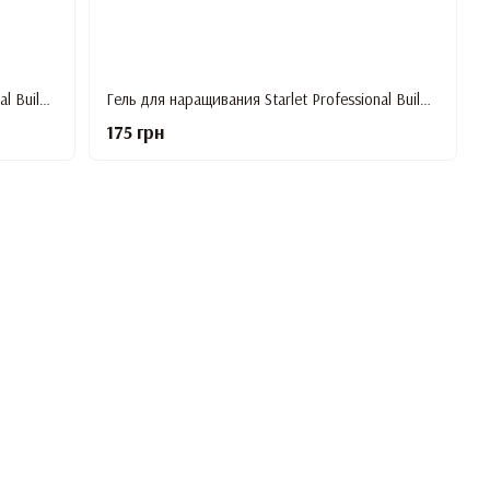
Гель для наращивания Starlet Professional Builder Gel Neon #5, 15 мл
Гель для наращивания Starlet Professional Builder Gel Neon #6, 15 мл
175 грн