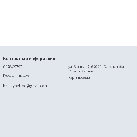
Контактная информация
0978427793
ул. Базовая, 17, 65000, Одесская обл.,
Одесса, Украина
Перезвонить вам?
Карта проезда
beautybell.od@gmail.com