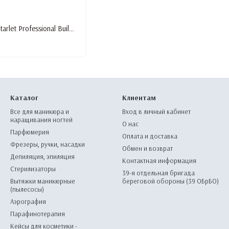
Гель для наращивания Starlet Professional Builder Gel Neon #7, 15 мл
Каталог
Клиентам
Все для маникюра и
Вход в личный кабинет
наращивания ногтей
О нас
Парфюмерия
Оплата и доставка
Фрезеры, ручки, насадки
Обмен и возврат
Депиляция, эпиляция
Контактная информация
Стерилизаторы
39-я отдельная бригада
Вытяжки маникюрные
береговой обороны (39 ОБрБО)
(пылесосы)
Аэрография
Парафинотерапия
Кейсы для косметики -