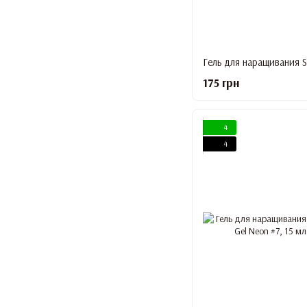
175 грн
4
4