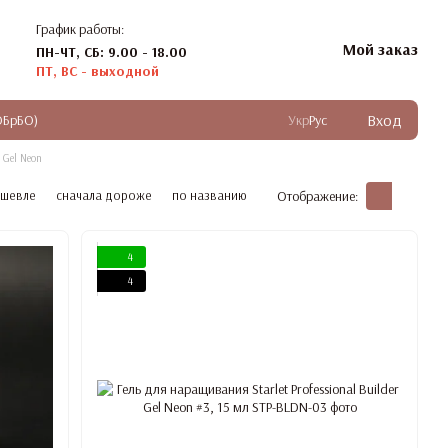
График работы:
Мой заказ
ПН-ЧТ, СБ: 9.00 - 18.00
ПТ, ВС - выходной
Вход
ОБрБО)
Укр
Рус
r Gel Neon
ешевле
сначала дороже
по названию
Отображение:
4
4