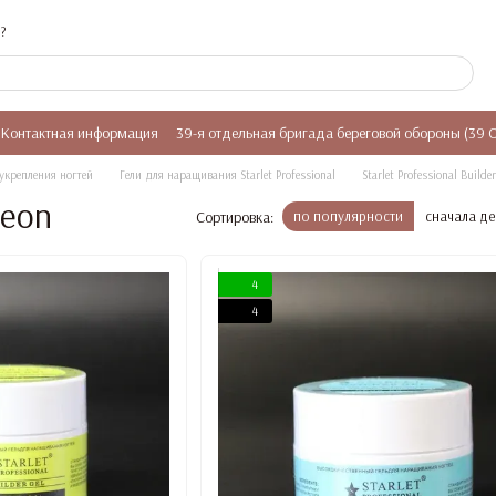
?
Контактная информация
39-я отдельная бригада береговой обороны (39 
укрепления ногтей
Гели для наращивания Starlet Professional
Starlet Professional Builde
Neon
Сортировка:
по популярности
сначала д
4
4