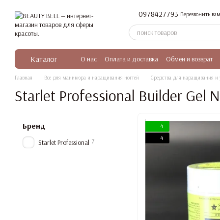
Перейти к основному контенту
0978427793
Перезвонить вам
Каталог
О нас
Оплата и доставка
Обмен и возврат
Главная
Все для маникюра и наращивания ногтей
Средства для наращивания и 
Starlet Professional Builder Gel 
Бренд
4
4
7
Starlet Professional