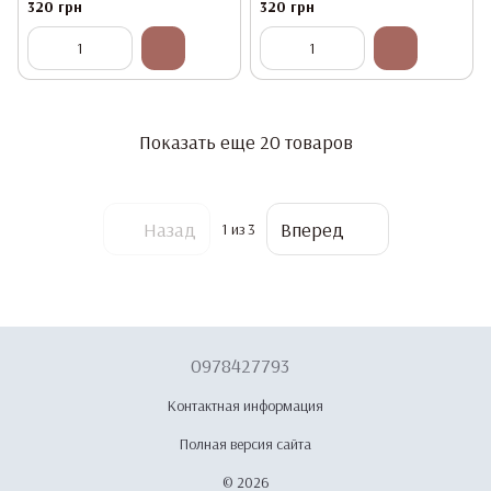
Professional Liquid Gel #19, 15 мл
Professional Liquid Gel #20, 15 мл
320 грн
320 грн
Показать еще 20 товаров
Назад
Вперед
1
из 3
0978427793
Контактная информация
Полная версия сайта
© 2026