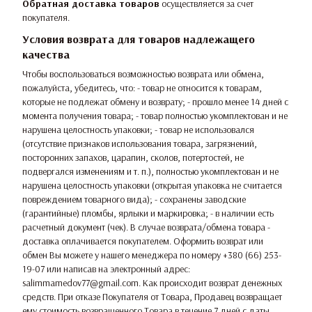
Обратная доставка товаров
осуществляется за счет
покупателя.
Условия возврата для товаров надлежащего
качества
Чтобы воспользоваться возможностью возврата или обмена,
пожалуйста, убедитесь, что: - товар не относится к товарам,
которые не подлежат обмену и возврату; - прошло менее 14 дней с
момента получения товара; - товар полностью укомплектован и не
нарушена целостность упаковки; - товар не использовался
(отсутствие признаков использования товара, загрязнений,
посторонних запахов, царапин, сколов, потертостей, не
подвергался изменениям и т. п.), полностью укомплектован и не
нарушена целостность упаковки (открытая упаковка не считается
повреждением товарного вида); - сохранены заводские
(гарантийные) пломбы, ярлыки и маркировка; - в наличии есть
расчетный документ (чек). В случае возврата/обмена товара -
доставка оплачивается покупателем. Оформить возврат или
обмен Вы можете у нашего менеджера по номеру +380 (66) 253-
19-07 или написав на электронный адрес:
salimmamedov77@gmail.com. Как происходит возврат денежных
средств. При отказе Покупателя от Товара, Продавец возвращает
ему стоимость возвращенного Товара в течение 7 дней с даты