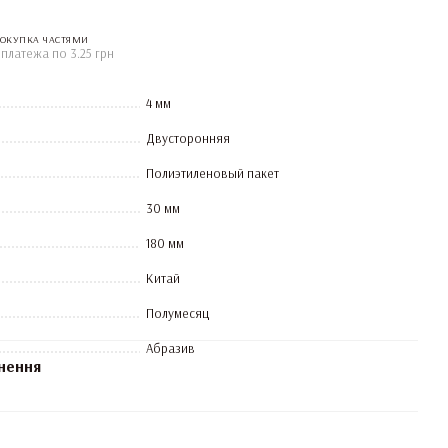
ОКУПКА ЧАСТЯМИ
 платежа по 3.25 грн
4 мм
Двусторонняя
Полиэтиленовый пакет
30 мм
180 мм
Китай
Полумесяц
Абразив
нення