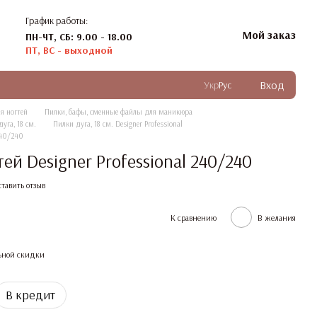
График работы:
Мой заказ
ПН-ЧТ, СБ: 9.00 - 18.00
ПТ, ВС - выходной
Вход
Укр
Рус
я ногтей
Пилки, бафы, сменные файлы для маникюра
уга, 18 см.
Пилки дуга, 18 см. Designer Professional
240/240
ей Designer Professional 240/240
тавить отзыв
К сравнению
В желания
ьной скидки
В кредит