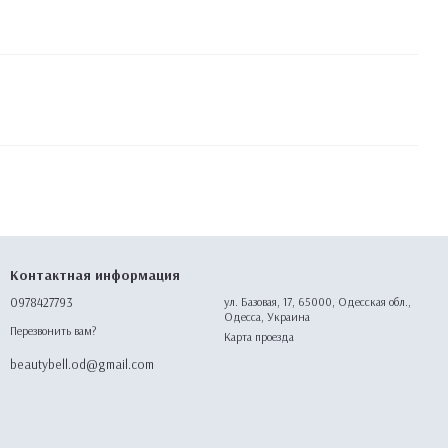
Контактная информация
0978427793
ул. Базовая, 17, 65000, Одесская обл.,
Одесса, Украина
Перезвонить вам?
Карта проезда
beautybell.od@gmail.com