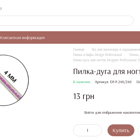
?
Контактная информация
Главная
Все для маникюра и наращивани
Пилки и бафы Design Professional
Пилки д
Пилка-дуга для ногтей Designer Professional 
Пилка-дуга для ногт
В наличии
Артикул: DP-P-240/240
Ос
13 грн
%
Войти
для отображения накопител
Купить