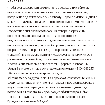
качества
Чтобы воспользоваться возможностью возврата или обмена,
пожалуйста, убедитесь, что: - товар не относится к товарам,
которые не подлежат обмену и возврату; - прошло менее 14 дней с
момента получения товара; - товар полностью укомплектован и не
нарушена целостность упаковки; - товар не использовался
(отсутствие признаков использования товара, загрязнений,
посторонних запахов, царапин, сколов, потертостей, не
подвергался изменениям и т. п.), полностью укомплектован и не
нарушена целостность упаковки (открытая упаковка не считается
повреждением товарного вида); - сохранены заводские
(гарантийные) пломбы, ярлыки и маркировка; - в наличии есть
расчетный документ (чек). В случае возврата/обмена товара -
доставка оплачивается покупателем. Оформить возврат или
обмен Вы можете у нашего менеджера по номеру +380 (66) 253-
19-07 или написав на электронный адрес:
salimmamedov77@gmail.com. Как происходит возврат денежных
средств. При отказе Покупателя от Товара, Продавец возвращает
ему стоимость возвращенного Товара в течение 7 дней с даты
поступления возврата. Как происходит обмен товара. Обмен
товара от Покупателя происходит после получения товара
Продавцом в течение 1-3 дней.