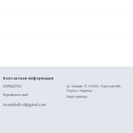
Контактная информация
0978427793
ул. Базовая, 17, 65000, Одесская обл.,
Одесса, Украина
Перезвонить вам?
Карта проезда
beautybell.od@gmail.com