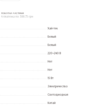
ПОКУПКА ЧАСТЯМИ
4 платежа по 388.75 грн
Хай-тек
Белый
Белый
220~240 В
Нет
Нет
15 Вт
Электричество
Светодиодная
Китай