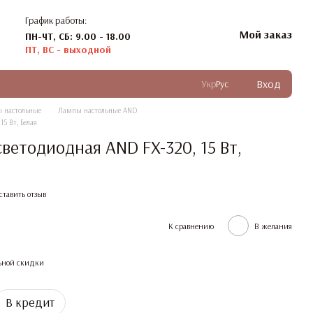
График работы:
Мой заказ
ПН-ЧТ, СБ: 9.00 - 18.00
ПТ, ВС - выходной
Вход
Укр
Рус
 настольные
Лампы настольные AND
5 Вт, Белая
ветодиодная AND FX-320, 15 Вт,
ставить отзыв
К сравнению
В желания
ьной скидки
В кредит