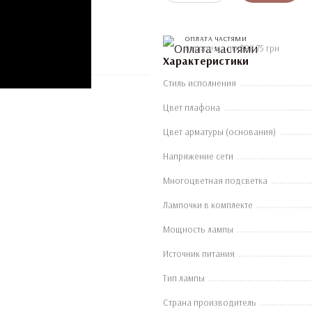
ОПЛАТА ЧАСТЯМИ
4 платежа по 388.75 грн
Характеристики
Стиль исполнения
Цвет плафона
Цвет арматуры (основания)
Напряжение сети
Многоцветная подсветка
Лампочки в комплекте
Мощность лампы
Источник питания
Тип лампы
Страна производитель