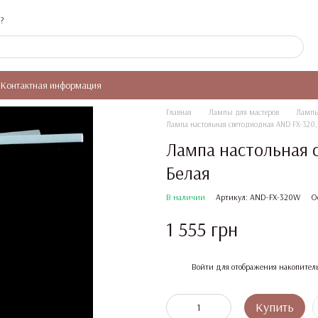
?
Контактная информация
Главная
Лампы для мастеров
Лампы
Лампа настольная светодиодная AND FX-320, 1
Лампа настольная с
Белая
В наличии
Артикул: AND-FX-320W
О
1 555 грн
%
Войти
для отображения накопител
Купить