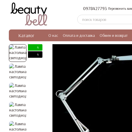
Перейти к основному контенту
0978427793
Перезвонить вам
Каталог
О нас
Оплата и доставка
Обмен и возврат
4
4