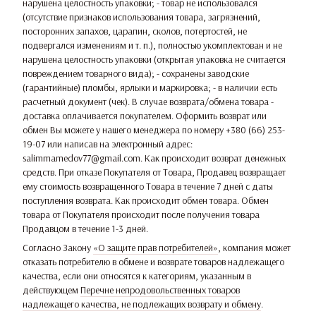
нарушена целостность упаковки; - товар не использовался
(отсутствие признаков использования товара, загрязнений,
посторонних запахов, царапин, сколов, потертостей, не
подвергался изменениям и т. п.), полностью укомплектован и не
нарушена целостность упаковки (открытая упаковка не считается
повреждением товарного вида); - сохранены заводские
(гарантийные) пломбы, ярлыки и маркировка; - в наличии есть
расчетный документ (чек). В случае возврата/обмена товара -
доставка оплачивается покупателем. Оформить возврат или
обмен Вы можете у нашего менеджера по номеру +380 (66) 253-
19-07 или написав на электронный адрес:
salimmamedov77@gmail.com. Как происходит возврат денежных
средств. При отказе Покупателя от Товара, Продавец возвращает
ему стоимость возвращенного Товара в течение 7 дней с даты
поступления возврата. Как происходит обмен товара. Обмен
товара от Покупателя происходит после получения товара
Продавцом в течение 1-3 дней.
Согласно Закону
«О защите прав потребителей»
, компания может
отказать потребителю в обмене и возврате товаров надлежащего
качества, если они относятся к категориям, указанным в
действующем
Перечне непродовольственных товаров
надлежащего качества, не подлежащих возврату и обмену
.