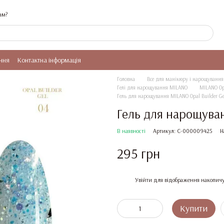
ам?
ння
Контактна інформація
Головна
Все для манікюру і нарощування 
Гелі для нарощування MILANO
MILANO Opa
Гель для нарощування MILANO Opal Builder Ge
Гель для нарощуван
В наявності
Артикул: C-000009425
Н
295 грн
%
Увійти
для відображення накопичу
Купити