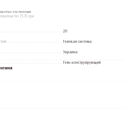
ОКУПКА ЧАСТИНАМИ
 платежі по 73.75 грн
20
гтей
Гелевая система
Украина
Гель конструирующий
нення