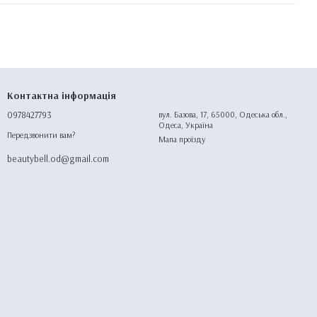
Контактна інформація
0978427793
вул. Базова, 17, 65000, Одеська обл.,
Одеса, Україна
Передзвонити вам?
Мапа проїзду
beautybell.od@gmail.com