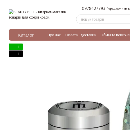
Перейти до основного контенту
0978427793
Передзвонити в
Каталог
Про нас
Оплата і доставка
Обмін та поверне
4
4