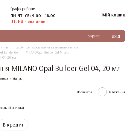
Графік роботи:
Мій кошик
ПН-ЧТ, СБ: 9.00 - 18.00
ПТ, НД - вихідний
Вхід
Укр
Рус
нігтів
Засоби для нарощування та зміцнення нігтів
l Builder Gel
MILANO Opal Builder Gel Milano
l 04, 20 мл
ня MILANO Opal Builder Gel 04, 20 мл
аписати відгук
Порівняти
В бажання
вальної знижки
В кредит