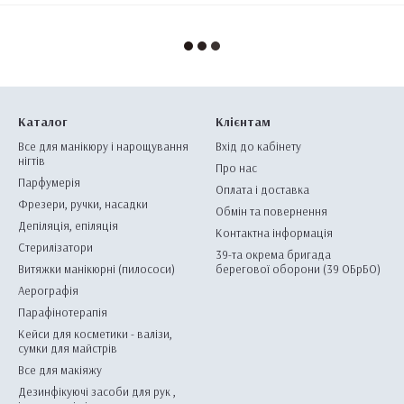
Каталог
Клієнтам
Все для манікюру і нарощування
Вхід до кабінету
нігтів
Про нас
Парфумерія
Оплата і доставка
Фрезери, ручки, насадки
Обмін та повернення
Депіляція, епіляція
Контактна інформація
Стерилізатори
39-та окрема бригада
Витяжки манікюрні (пилососи)
берегової оборони (39 ОБрБО)
Аерографія
Парафінотерапія
Кейси для косметики - валізи,
сумки для майстрів
Все для макіяжу
Дезинфікуючі засоби для рук ,