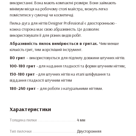
використанні. Вона мають компактні розміри. Вони займають
мінімум місця на робочому столі майстра, можуть легко
поміститися у сумочці чи косметичці.
Пилка-дуга для нігтів Designer Professional є двосторонньою -
кожна сторона має свою абразивність. Це дозволяє
використовувати її для різних видів робіт.
Абразивність пилок вимірюється в гритах.
Чим менше
кількість грит, тим жорсткіший інструмент.
80 грит
– використовується для підпилу довжини штучних нігтів.
100-180 грит
–для надання гладкості та форми штучним нігтям;
150-180 грит
–для штучних нігтів на етапі шліфування та
віддання гладкості штучним нігтям
180-240 грит
– для роботи з натуральними нігтями.
Характеристики
Толщина пилки
4 мм
Тип пилочки
Двусторонняя