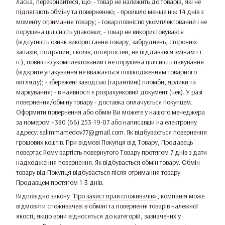
ласка, переконайтеся, що: - товар не належить до товарів, які не
підлягають обміну та поверненню; - пройшло менше ніж 14 днів з
моменту отримання товару; - товар повністю укомплектований і не
порушена цілісність упаковки; - товар не використовувався
(відсутність ознак використання товару, забруднень, сторонніх
запахів, подряпин, сколів, потертостей, не піддавався змінам і т.
п.), повністю укомплектований і не порушена цілісність пакування
(відкрите упакування не вважається пошкодженням товарного
вигляду); - збережені заводські (гарантійні) пломби, ярлики та
маркування; - в наявності є розрахунковий документ (чек). У разі
повернення/обміну товару - доставка оплачується покупцем.
Оформити повернення або обмін Ви можете у нашого менеджера
за номером +380 (66) 253-19-07 або написавши на електронну
адресу: salimmamedov77@gmail.com. Як відбувається повернення
грошових коштів. При відмові Покупця від Товару, Продавець
повертає йому вартість повернутого Товару протягом 7 днів з дати
надходження повернення. Як відбувається обмін товару. Обмін
товару від Покупця відбувається після отримання товару
Продавцем протягом 1-3 днів.
Відповідно закону
"Про захист прав споживачів»
, компанія може
відмовити споживачеві в обміні та поверненні товарів належної
якості, якщо вони відносяться до категорій, зазначених у