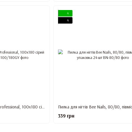
4
4
Баф міні 4 см Designer Professional, 100х180 сірий із жовтим
339 грн