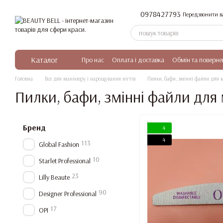
Перейти до основного контенту
0978427793
Передзвонити в
Каталог
Про нас
Оплата і доставка
Обмін та поверне
Головна
Все для манікюру і нарощування нігтів
Пилки, бафи, змінні файли для 
Пилки, бафи, змінні файли для
Бренд
4
4
113
Global Fashion
10
Starlet Professional
23
Lilly Beaute
90
Designer Professional
17
OPI