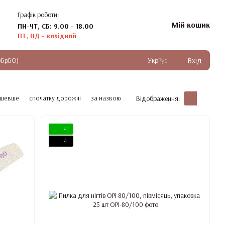
Графік роботи:
Мій кошик
ПН-ЧТ, СБ: 9.00 - 18.00
ПТ, НД - вихідний
Вхід
ОБрБО)
Укр
Рус
ешевше
спочатку дорожчі
за назвою
Відображення:
4
4