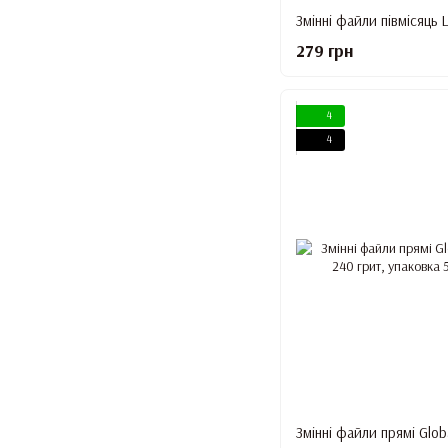
279 грн
4
4