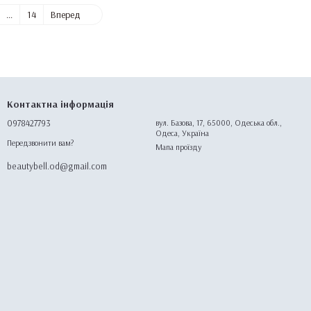
...
14
Вперед
Контактна інформація
0978427793
вул. Базова, 17, 65000, Одеська обл.,
Одеса, Україна
Передзвонити вам?
Мапа проїзду
beautybell.od@gmail.com