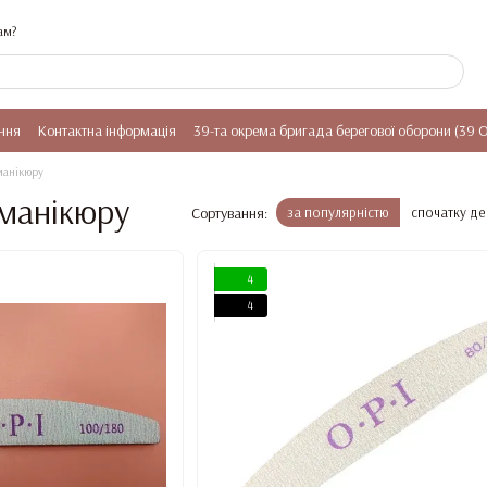
ам?
ння
Контактна інформація
39-та окрема бригада берегової оборони (39 
манікюру
 манікюру
Сортування:
за популярністю
спочатку д
4
4