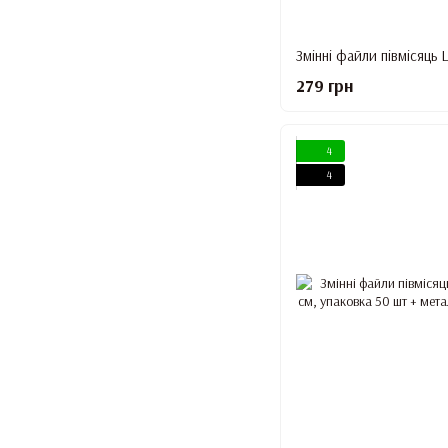
279 грн
4
4