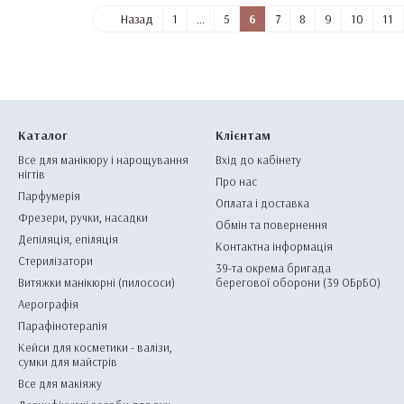
Назад
1
...
5
6
7
8
9
10
11
Каталог
Клієнтам
Все для манікюру і нарощування
Вхід до кабінету
нігтів
Про нас
Парфумерія
Оплата і доставка
Фрезери, ручки, насадки
Обмін та повернення
Депіляція, епіляція
Контактна інформація
Стерилізатори
39-та окрема бригада
Витяжки манікюрні (пилососи)
берегової оборони (39 ОБрБО)
Аерографія
Парафінотерапія
Кейси для косметики - валізи,
сумки для майстрів
Все для макіяжу