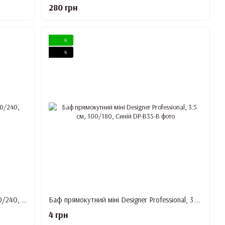
280 грн
4
4
Баф дуга Designer Professional 9 см, 180/240, червоний
Баф прямокутний міні Designer Professional, 3.5 см, 100/180, Синій
4 грн