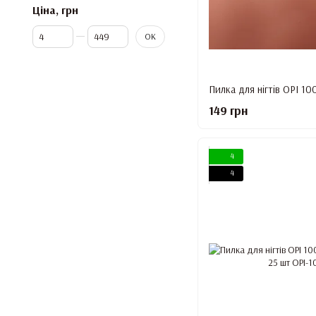
Ціна, грн
Від Ціна, грн
До Ціна, грн
ОК
149 грн
4
4