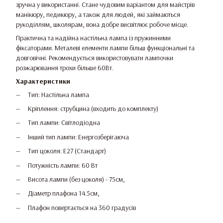
зручна у використанні. Стане чудовим варіантом для майстрів
манікюру, педикюру, а також для людей, які займаються
рукоділлям, школярам, вона добре висвітлює робоче місце.
Практична та надійна настільна лампа із пружинними
фіксаторами. Металеві елементи лампи більш функціональні та
довговічні. Рекомендується використовувати лампочки
розжарювання трохи більше 60Вт.
Характеристики
Тип: Настільна лампа
Кріплення: струбцина (входить до комплекту)
Тип лампи: Світлодіодна
Інший тип лампи: Енергозберігаюча
Тип цоколя: E27 (Стандарт)
Потужність лампи: 60 Вт
Висота лампи (без цоколя) - 75см,
Діаметр плафона 14.5см,
Плафон повертається на 360 градусів