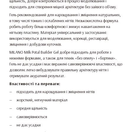
щільність, добре контролюється в процесі моделювання і
підходить для створення міцної архітектури без зайвого об'єму.
Гель рекомендований для нарощування і зміцнення натуральних,
в тому числі тонких і ослаблених нігтів. Низькокислотна формула
робить роботу більш комфортною і знижує навантаження на
нігтьову пластину. Матеріал універсальний у застосуванні:
використовується для моделювання, корекції, реставрації,
зміцнення і добудови куточків.
MILANO Milk Potal Builder Gel добре підходить для роботи з
нижніми формами, а також для технік «без опилу» і «бортики».
Гель не дає усадки і має виражені самовирівнюючі властивості, що
дозволяє легко вибудовувати правильну архітектуру нігтя і
отримувати акуратний результат.
Властивості та переваги:
підходить для нарощування і зміцнення нігтів
жорсткий, негнучкий матеріал
середня щільність
самовирівнюється
не дає усадки