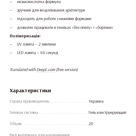
низькокислотна формула
зручний для моделювання архітектури
підходить для роботи з нижніми формами
дозволяє працювати в техніках «без опилу» і «бортики»
Полімеризація:
UV лампа — 2 хвилини
LED лампа — 60 секунд
Translated with
DeepL.com
(free version)
Характеристики
Страна производитель
Украина
Гелевая система
Гель конструирующий
Объем
20
Вид материала для наращивания