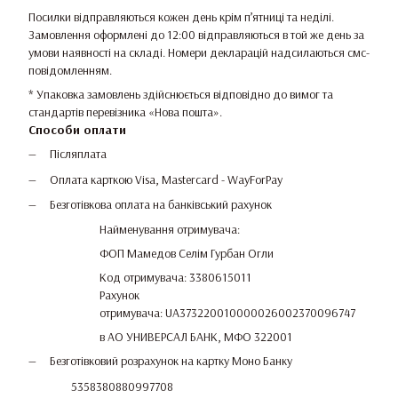
Посилки відправляються кожен день крім п’ятниці та неділі.
Замовлення оформлені до 12:00 відправляються в той же день за
умови наявності на складі. Номери декларацій надсилаються смс-
повідомленням.
* Упаковка замовлень здійснюється відповідно до вимог та
стандартів перевізника «Нова пошта».
Способи оплати
Післяплата
Оплата карткою Visa, Mastercard - WayForPay
Безготівкова оплата на банківський рахунок
Найменування отримувача:
ФОП Мамедов Селім Гурбан Огли
Код отримувача: 3380615011
Рахунок
отримувача: UA373220010000026002370096747
в АО УНИВЕРСАЛ БАНК, МФО 322001
Безготівковий розрахунок на картку Моно Банку
5358380880997708