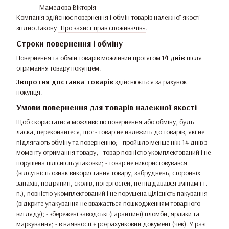
Мамедова Вікторія
Компанія здійснює повернення і обмін товарів належної якості
згідно Закону
"Про захист прав споживачів»
.
Строки повернення і обміну
Повернення та обмін товарів можливий протягом
14 днів
після
отримання товару покупцем.
Зворотня доставка товарів
здійснюється за рахунок
покупця.
Умови повернення для товарів належної якості
Щоб скористатися можливістю повернення або обміну, будь
ласка, переконайтеся, що: - товар не належить до товарів, які не
підлягають обміну та поверненню; - пройшло менше ніж 14 днів з
моменту отримання товару; - товар повністю укомплектований і не
порушена цілісність упаковки; - товар не використовувався
(відсутність ознак використання товару, забруднень, сторонніх
запахів, подряпин, сколів, потертостей, не піддавався змінам і т.
п.), повністю укомплектований і не порушена цілісність пакування
(відкрите упакування не вважається пошкодженням товарного
вигляду); - збережені заводські (гарантійні) пломби, ярлики та
маркування; - в наявності є розрахунковий документ (чек). У разі