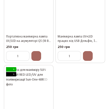
Портативна манікюрна лампа
Манікюрна лампа UV+LED
UV/LED на акумуляторі Q5 (18 Вт,
працює від USB Дельфін, 3
біла)
лампочки, 5 Вт
250 грн
250 грн
4
4