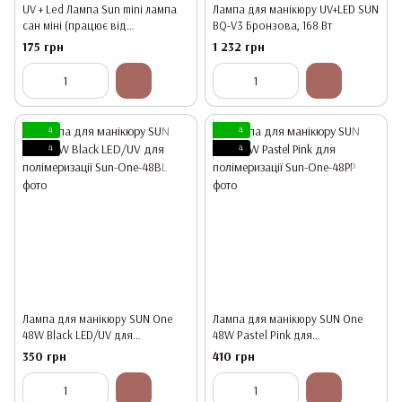
UV + Led Лампа Sun mini лампа
Лампа для манікюру UV+LED SUN
сан міні (працює від
BQ-V3 Бронзова, 168 Вт
повербанку)
175 грн
1 232 грн
4
4
4
4
Лампа для манікюру SUN One
Лампа для манікюру SUN One
48W Black LED/UV для
48W Pastel Pink для
полімеризації
полімеризації
350 грн
410 грн