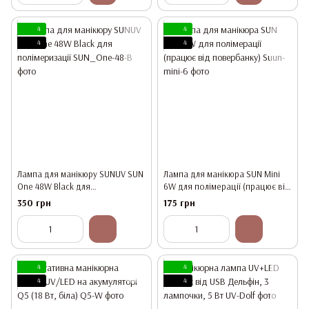
4
4
4
4
Лампа для манікюру SUNUV SUN
Лампа для манікюра SUN Mini
One 48W Black для
6W для полімерації (працює від
полімеризації
повербанку)
350 грн
175 грн
4
4
4
4