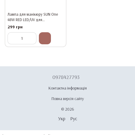
Лампа для манікюру SUN One
48W RED LED/UV для
полімеризації
299 грн
0978427793
Контактна інформація
Повна версія сайту
© 2026
Укр
Рус