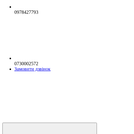
0978427793
0730002572
Замовити дзвінок