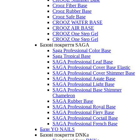
Crooz Fiber Base
Crooz Rubber Base
Crooz Safe Base
CROOZ WATER BASE
CROOZ AIR BASE
CROOZ One Step Gel
CROOZ One Step Gel
Базові покриття SAGA
Saga Professional Color Base
Saga Tropical Base
SAGA Professional Leaf Base
SAGA Professional Cover Base Elastic
SAGA Professional Cover Shimmer Base
SAGA Professional Agate Base
SAGA Professional Light Base
SAGA Professional Base Shimmer
Chameleon
SAGA Rubber Base
SAGA Professional Royal Base
SAGA Professional Fiery Base
SAGA Professional Coctail Base
SAGA Professional French Base
Бази YO NAILS
Базові покриття DNKa