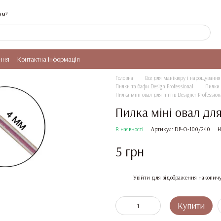
ам?
ння
Контактна інформація
Головна
Все для манікюру і нарощування 
Пилки та бафи Design Professional
Пилки 
Пилка міні овал для нігтів Designer Professio
Пилка міні овал для
В наявності
Артикул: DP-O-100/240
Н
5 грн
%
Увійти
для відображення накопичу
Купити