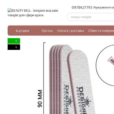
Перейти до основного контенту
0978427793
Передзвонити в
Каталог
Про нас
Оплата і доставка
Обмін та поверне
4
4