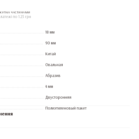
КУПКА ЧАСТИНАМИ
платежі по 1.25 грн
18 мм
90 мм
Китай
Овальная
Абразив
4 мм
Двусторонняя
Полиэтиленовый пакет
нення