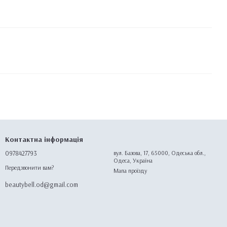
Контактна інформація
0978427793
вул. Базова, 17, 65000, Одеська обл.,
Одеса, Україна
Передзвонити вам?
Мапа проїзду
beautybell.od@gmail.com