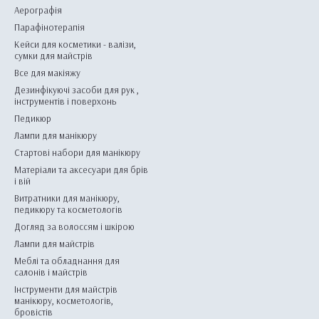
Аерографія
Парафінотерапія
Кейси для косметики - валізи,
сумки для майстрів
Все для макіяжу
Дезинфікуючі засоби для рук ,
інструментів і поверхонь
Педикюр
Лампи для манікюру
Стартові набори для манікюру
Матеріали та аксесуари для брів
і вій
Витратники для манікюру,
педикюру та косметологів
Догляд за волоссям і шкірою
Лампи для майстрів
Меблі та обладнання для
салонів і майстрів
Інструменти для майстрів
манікюру, косметологів,
бровістів