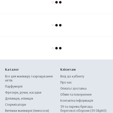
Каталог
Клієнтам
Все для манікюру і нарощування
Вхід до кабінету
нігтів
Про нас
Парфумерія
Оплата і доставка
Фрезери, ручки, насадки
Обмін та повернення
Депіляція, епіляція
Контактна інформація
Стерилізатори
39-та окрема бригада
Витяжки манікюрні (пилососи)
берегової оборони (39 ОБрБО)