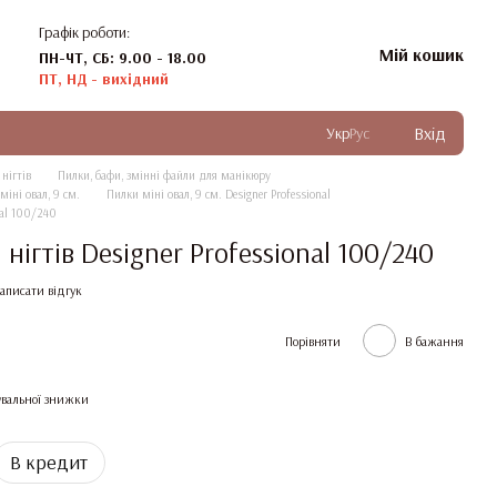
Графік роботи:
Мій кошик
ПН-ЧТ, СБ: 9.00 - 18.00
ПТ, НД - вихідний
Вхід
Укр
Рус
нігтів
Пилки, бафи, змінні файли для манікюру
міні овал, 9 см.
Пилки міні овал, 9 см. Designer Professional
nal 100/240
 нігтів Designer Professional 100/240
аписати відгук
Порівняти
В бажання
вальної знижки
В кредит