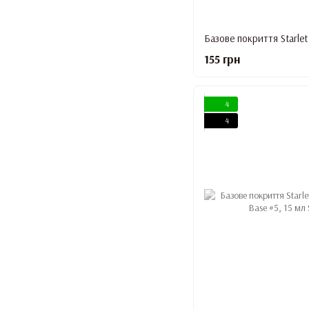
155 грн
4
4