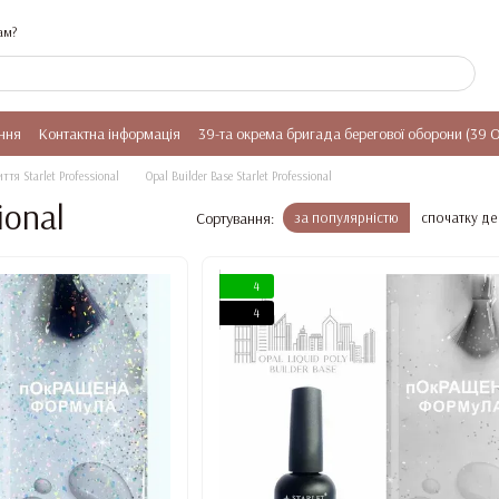
ам?
ння
Контактна інформація
39-та окрема бригада берегової оборони (39 
ття Starlet Professional
Opal Builder Base Starlet Professional
ional
Сортування:
за популярністю
спочатку д
4
4