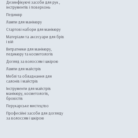
Дезинфікуючі засоби для рук ,
інструментів і поверхонь
Педикюр
Лампи для манікюру
Стартові набори для манікюру
Матеріали та аксесуари для брів
і вій
Витратники для манікюру,
педикюру та косметологів
Догляд за волоссям і шкірою
Лампи для майстрів
Меблі та обладнання для
салонів і майстрів
Інструменти для майстрів
манікюру, косметологів,
бровістів
Перукарське мистецтво
Професійні засоби для догляду
за волоссям і шкірою