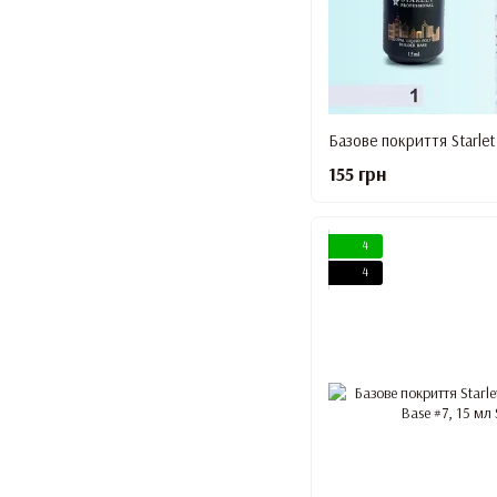
155 грн
4
4