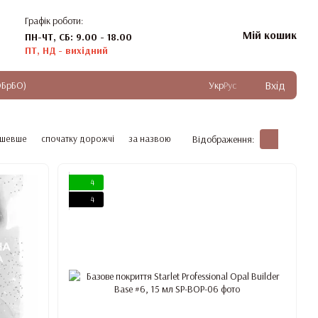
Графік роботи:
Мій кошик
ПН-ЧТ, СБ: 9.00 - 18.00
ПТ, НД - вихідний
Вхід
ОБрБО)
Укр
Рус
ешевше
спочатку дорожчі
за назвою
Відображення:
4
4