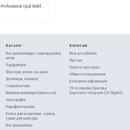
Базове покриття Starlet Professional Opal Builder Base #5, 15 мл
Каталог
Клієнтам
Все для манікюру і нарощування
Вхід до кабінету
нігтів
Про нас
Парфумерія
Оплата і доставка
Фрезери, ручки, насадки
Обмін та повернення
Депіляція, епіляція
Контактна інформація
Стерилізатори
39-та окрема бригада
Витяжки манікюрні (пилососи)
берегової оборони (39 ОБрБО)
Аерографія
Парафінотерапія
Кейси для косметики - валізи,
сумки для майстрів
Все для макіяжу