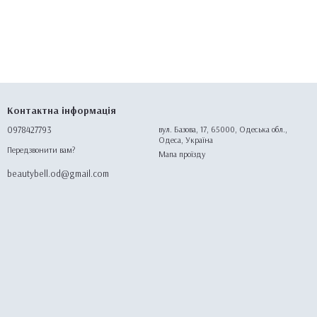
Контактна інформація
0978427793
вул. Базова, 17, 65000, Одеська обл.,
Одеса, Україна
Передзвонити вам?
Мапа проїзду
beautybell.od@gmail.com