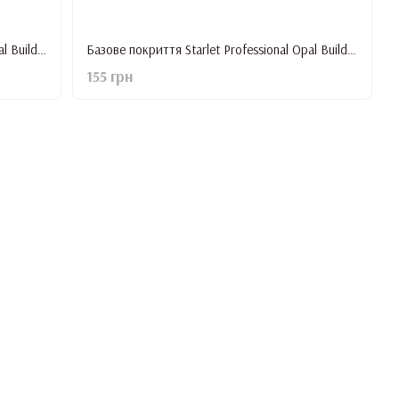
Базове покриття Starlet Professional Opal Builder Base #2, 15 мл
Базове покриття Starlet Professional Opal Builder Base #4, 15 мл
155 грн