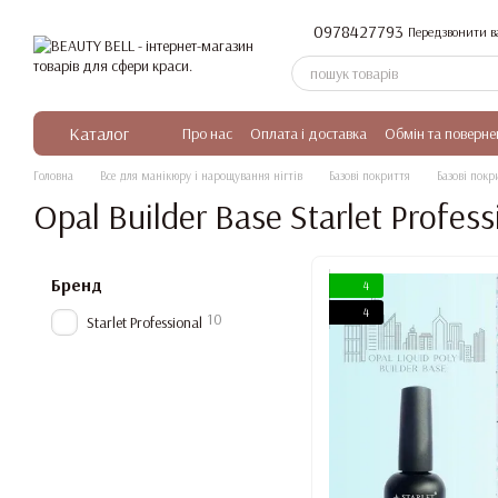
Перейти до основного контенту
0978427793
Передзвонити в
Каталог
Про нас
Оплата і доставка
Обмін та поверне
Головна
Все для манікюру і нарощування нігтів
Базові покриття
Базові покри
Opal Builder Base Starlet Profess
Бренд
4
4
10
Starlet Professional