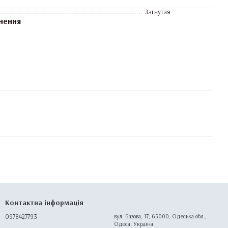
Загнутая
нення
Контактна інформація
0978427793
вул. Базова, 17, 65000, Одеська обл.,
Одеса, Україна