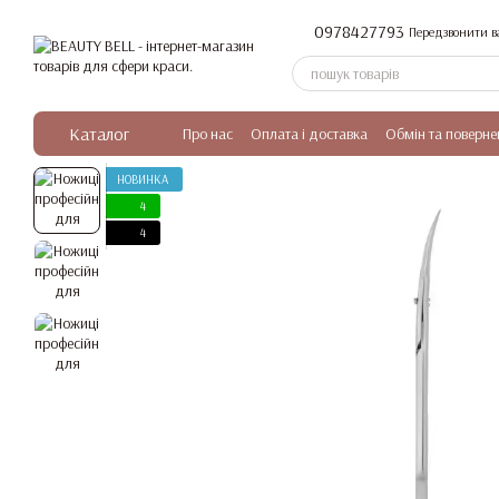
Перейти до основного контенту
0978427793
Передзвонити в
Каталог
Про нас
Оплата і доставка
Обмін та поверне
НОВИНКА
4
4