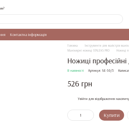
ам?
ння
Контактна інформація
Головна
Інструменти для майстрів манікю
Манікюрні ножиці STALEKS PRO
Ножиці п
Ножиці професійні 
В наявності
Артикул: SE-50/3
Написат
526 грн
%
Увійти
для відображення накопичу
Купити