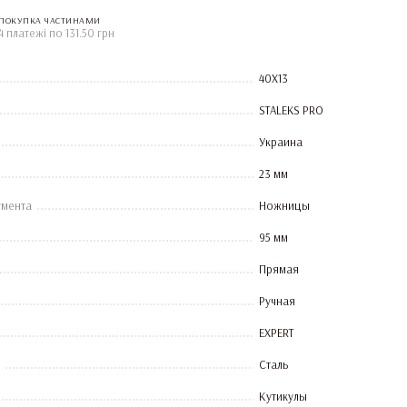
ПОКУПКА ЧАСТИНАМИ
4 платежі по 131.50 грн
40Х13
STALEKS PRO
Украина
23 мм
умента
Ножницы
95 мм
Прямая
Ручная
EXPERT
Сталь
Кутикулы