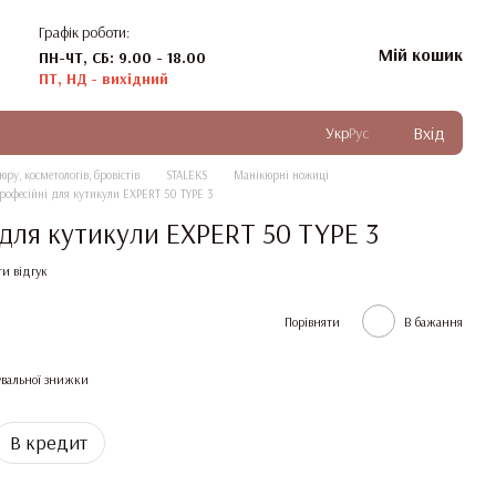
Графік роботи:
Мій кошик
ПН-ЧТ, СБ: 9.00 - 18.00
ПТ, НД - вихідний
Вхід
Укр
Рус
ру, косметологів, бровістів
STALEKS
Манікюрні ножиці
рофесійні для кутикули EXPERT 50 TYPE 3
для кутикули EXPERT 50 TYPE 3
и відгук
Порівняти
В бажання
вальної знижки
В кредит