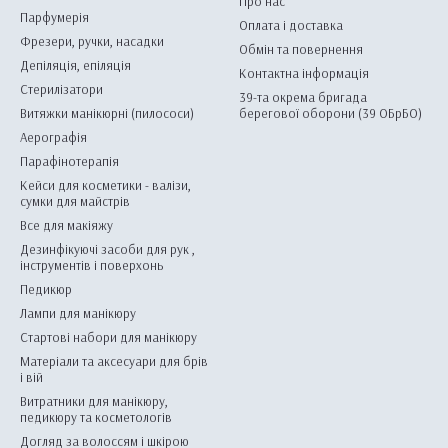
Про нас
Парфумерія
Оплата і доставка
Фрезери, ручки, насадки
Обмін та повернення
Депіляція, епіляція
Контактна інформація
Стерилізатори
39-та окрема бригада
Витяжки манікюрні (пилососи)
берегової оборони (39 ОБрБО)
Аерографія
Парафінотерапія
Кейси для косметики - валізи,
сумки для майстрів
Все для макіяжу
Дезинфікуючі засоби для рук ,
інструментів і поверхонь
Педикюр
Лампи для манікюру
Стартові набори для манікюру
Матеріали та аксесуари для брів
і вій
Витратники для манікюру,
педикюру та косметологів
Догляд за волоссям і шкірою