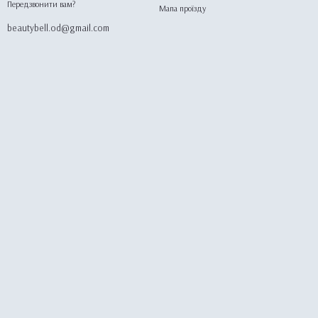
Передзвонити вам?
Мапа проїзду
beautybell.od@gmail.com