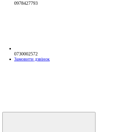
0978427793
0730002572
Замовити дзвінок