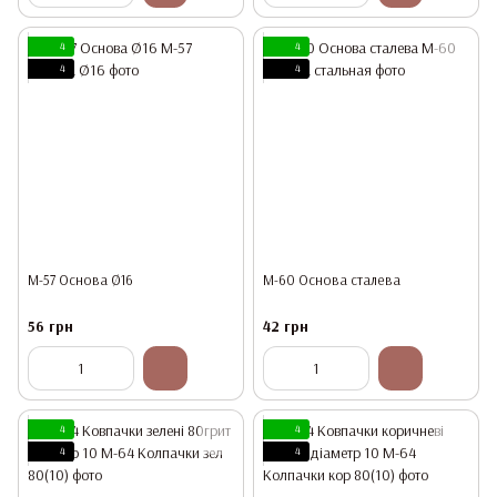
4
4
4
4
М-57 Основа Ø16
М-60 Основа сталева
56 грн
42 грн
4
4
4
4