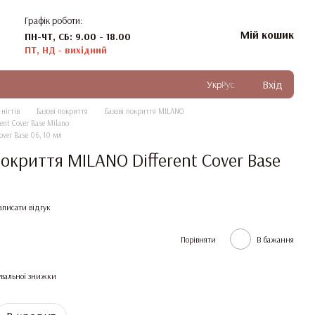
Графік роботи:
Мій кошик
ПН-ЧТ, СБ: 9.00 - 18.00
ПТ, НД - вихідний
Вхід
Укр
Рус
нігтів
Базові покриття
Базові покриття MILANO
ent Cover Base Milano
over Base 06, 10 мл
окриття MILANO Different Cover Base
аписати відгук
Порівняти
В бажання
вальної знижки