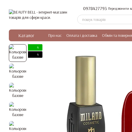
Перейти до основного контенту
0978427793
Передзвонити в
Каталог
Про нас
Оплата і доставка
Обмін та поверне
4
4