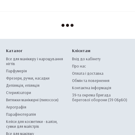
Каталог
Клієнтам
Все для манікюру і нарощування
Вхід до кабінету
нігтів
Про нас
Парфумерія
Оплата і доставка
Фрезери, ручки, насадки
Обмін та повернення
Депіляція, епіляція
Контактна інформація
Стерилізатори
39-та окрема бригада
Витяжки манікюрні (пилососи)
берегової оборони (39 ОБрБО)
Аерографія
Парафінотерапія
Кейси для косметики - валізи,
сумки для майстрів
Все для макіяжу