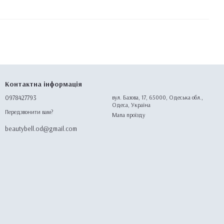
Контактна інформація
0978427793
вул. Базова, 17, 65000, Одеська обл.,
Одеса, Україна
Передзвонити вам?
Мапа проїзду
beautybell.od@gmail.com