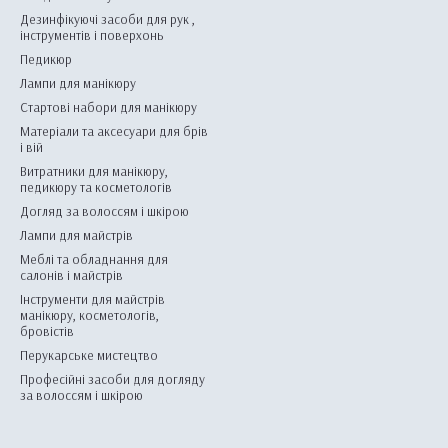
Дезинфікуючі засоби для рук ,
інструментів і поверхонь
Педикюр
Лампи для манікюру
Стартові набори для манікюру
Матеріали та аксесуари для брів
і вій
Витратники для манікюру,
педикюру та косметологів
Догляд за волоссям і шкірою
Лампи для майстрів
Меблі та обладнання для
салонів і майстрів
Інструменти для майстрів
манікюру, косметологів,
бровістів
Перукарське мистецтво
Професійні засоби для догляду
за волоссям і шкірою