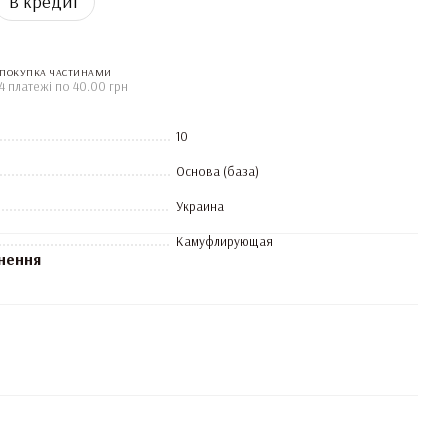
В кредит
ПОКУПКА ЧАСТИНАМИ
4 платежі по 40.00 грн
10
Основа (база)
Украина
Камуфлирующая
нення