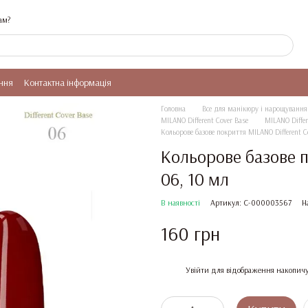
ам?
ння
Контактна інформація
Головна
Все для манікюру і нарощування 
MILANO Different Cover Base
MILANO Differ
Кольорове базове покриття MILANO Different C
Кольорове базове п
06, 10 мл
В наявності
Артикул: C-000003567
Н
160 грн
%
Увійти
для відображення накопичу