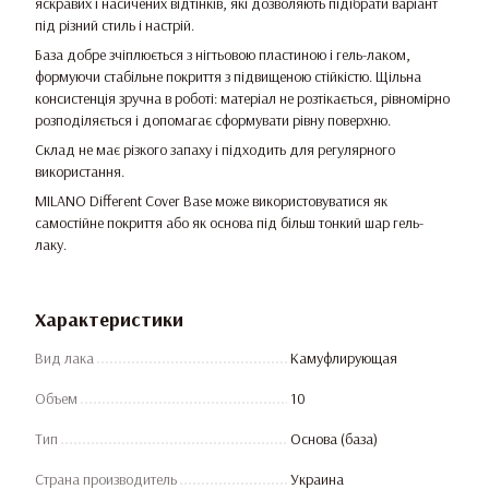
яскравих і насичених відтінків, які дозволяють підібрати варіант
під різний стиль і настрій.
База добре зчіплюється з нігтьовою пластиною і гель-лаком,
формуючи стабільне покриття з підвищеною стійкістю. Щільна
консистенція зручна в роботі: матеріал не розтікається, рівномірно
розподіляється і допомагає сформувати рівну поверхню.
Склад не має різкого запаху і підходить для регулярного
використання.
MILANO Different Cover Base може використовуватися як
самостійне покриття або як основа під більш тонкий шар гель-
лаку.
Характеристики
Вид лака
Камуфлирующая
Объем
10
Тип
Основа (база)
Страна производитель
Украина