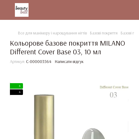
Все для манікюру і нарощування нігтів
Базові покриття
Базові по
Кольорове базове покриття MILANO
Different Cover Base 03, 10 мл
Артикул:
C-000003564
Написати відгук
4
4