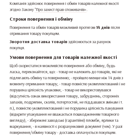
Компанія здійснює повернення і обмін товарів належної якості
згідно Закону
"Про захист прав споживачів»
.
Строки повернення і обміну
Повернення та обмін товарів можливий протягом
14 днів
після
отримання товару покупцем.
Зворотня доставка товарів
здійснюється за рахунок
покупця.
Умови повернення для товарів належної якості
Щоб скористатися можливістю повернення або обміну, будь
ласка, переконайтеся, що: - товар не належить до товарів, які не
підлягають обміну та поверненню; - пройшло менше ніж 14 днів з
моменту отримання товару; - товар повністю укомплектований і не
порушена цілісність упаковки; - товар не використовувався
(відсутність ознак використання товару, забруднень, сторонніх
запахів, подряпин, сколів, потертостей, не піддавався змінам і т.
п.), повністю укомплектований і не порушена цілісність пакування
(відкрите упакування не вважається пошкодженням товарного
вигляду); - збережені заводські (гарантійні) пломби, ярлики та
маркування; - в наявності є розрахунковий документ (чек). У разі
повернення/обміну товару - доставка оплачується покупцем.