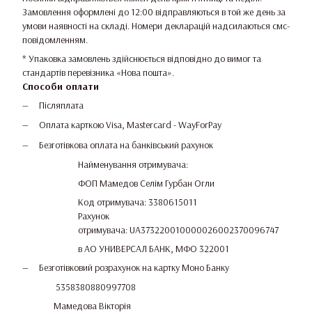
Замовлення оформлені до 12:00 відправляються в той же день за
умови наявності на складі. Номери декларацій надсилаються смс-
повідомленням.
* Упаковка замовлень здійснюється відповідно до вимог та
стандартів перевізника «Нова пошта».
Способи оплати
Післяплата
Оплата карткою Visa, Mastercard - WayForPay
Безготівкова оплата на банківський рахунок
Найменування отримувача:
ФОП Мамедов Селім Гурбан Огли
Код отримувача: 3380615011
Рахунок
отримувача: UA373220010000026002370096747
в АО УНИВЕРСАЛ БАНК, МФО 322001
Безготівковий розрахунок на картку Моно Банку
5358380880997708
Мамедова Вікторія