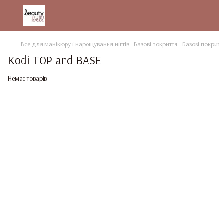
Все для манікюру і нарощування нігтів
Базові покриття
Базові покри
Kodi TOP and BASE
Немає товарів