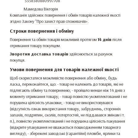
5358380880997708
Мамедова Вікторія
Компанія здійснює повернення і обмін товарів належної якості
згідно Закону
"Про захист прав споживачів»
.
Строки повернення і обміну
Повернення та обмін товарів можливий протягом
14 днів
після
отримання товару покупцем.
Зворотня доставка товарів
здійснюється за рахунок
покупця.
Умови повернення для товарів належної якості
Щоб скористатися можливістю повернення або обміну, будь
ласка, переконайтеся, що: - товар не належить до товарів, які не
підлягають обміну та поверненню; - пройшло менше ніж 14 днів з
моменту отримання товару; - товар повністю укомплектований і не
порушена цілісність упаковки; - товар не використовувався
(відсутність ознак використання товару, забруднень, сторонніх
запахів, подряпин, сколів, потертостей, не піддавався змінам і т.
п.), повністю укомплектований і не порушена цілісність пакування
(відкрите упакування не вважається пошкодженням товарного
вигляду); - збережені заводські (гарантійні) пломби, ярлики та