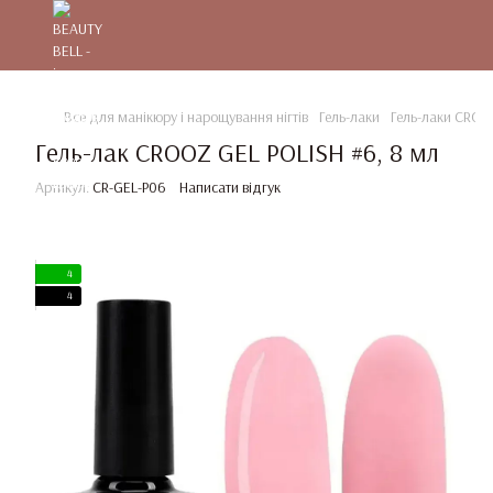
Все для манікюру і нарощування нігтів
Гель-лаки
Гель-лаки CRO
Гель-лак CROOZ GEL POLISH #6, 8 мл
Артикул:
CR-GEL-P06
Написати відгук
4
4