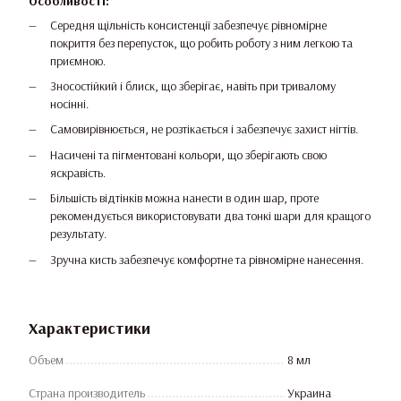
Особливості:
Середня щільність консистенції забезпечує рівномірне
покриття без перепусток, що робить роботу з ним легкою та
приємною.
Зносостійкий і блиск, що зберігає, навіть при тривалому
носінні.
Самовирівнюється, не розтікається і забезпечує захист нігтів.
Насичені та пігментовані кольори, що зберігають свою
яскравість.
Більшість відтінків можна нанести в один шар, проте
рекомендується використовувати два тонкі шари для кращого
результату.
Зручна кисть забезпечує комфортне та рівномірне нанесення.
Характеристики
Объем
8 мл
Страна производитель
Украина