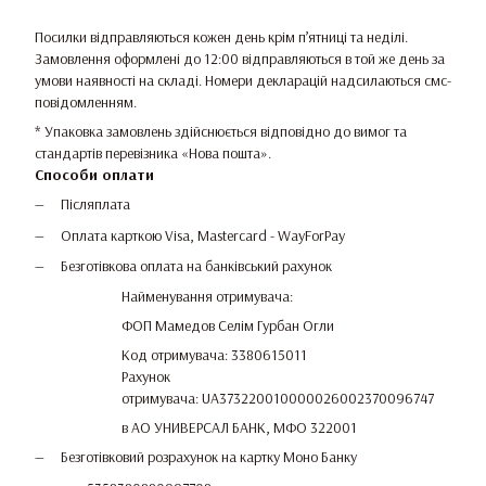
Посилки відправляються кожен день крім п’ятниці та неділі.
Замовлення оформлені до 12:00 відправляються в той же день за
умови наявності на складі. Номери декларацій надсилаються смс-
повідомленням.
* Упаковка замовлень здійснюється відповідно до вимог та
стандартів перевізника «Нова пошта».
Способи оплати
Післяплата
Оплата карткою Visa, Mastercard - WayForPay
Безготівкова оплата на банківський рахунок
Найменування отримувача:
ФОП Мамедов Селім Гурбан Огли
Код отримувача: 3380615011
Рахунок
отримувача: UA373220010000026002370096747
в АО УНИВЕРСАЛ БАНК, МФО 322001
Безготівковий розрахунок на картку Моно Банку