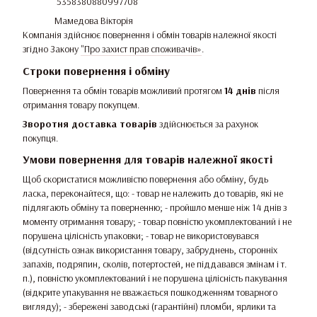
5358380880997708
Мамедова Вікторія
Компанія здійснює повернення і обмін товарів належної якості
згідно Закону
"Про захист прав споживачів»
.
Строки повернення і обміну
Повернення та обмін товарів можливий протягом
14 днів
після
отримання товару покупцем.
Зворотня доставка товарів
здійснюється за рахунок
покупця.
Умови повернення для товарів належної якості
Щоб скористатися можливістю повернення або обміну, будь
ласка, переконайтеся, що: - товар не належить до товарів, які не
підлягають обміну та поверненню; - пройшло менше ніж 14 днів з
моменту отримання товару; - товар повністю укомплектований і не
порушена цілісність упаковки; - товар не використовувався
(відсутність ознак використання товару, забруднень, сторонніх
запахів, подряпин, сколів, потертостей, не піддавався змінам і т.
п.), повністю укомплектований і не порушена цілісність пакування
(відкрите упакування не вважається пошкодженням товарного
вигляду); - збережені заводські (гарантійні) пломби, ярлики та