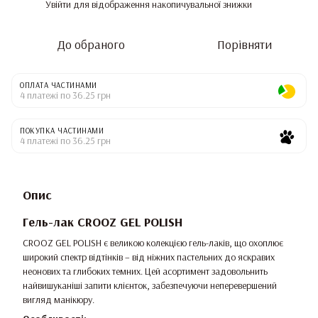
Увійти
для відображення накопичувальної знижки
%
До обраного
Порівняти
ОПЛАТА ЧАСТИНАМИ
4 платежі по 36.25 грн
ПОКУПКА ЧАСТИНАМИ
4 платежі по 36.25 грн
Опис
Гель-лак CROOZ GEL POLISH
CROOZ GEL POLISH є великою колекцією гель-лаків, що охоплює
широкий спектр відтінків – від ніжних пастельних до яскравих
неонових та глибоких темних. Цей асортимент задовольнить
найвишуканіші запити клієнток, забезпечуючи неперевершений
вигляд манікюру.