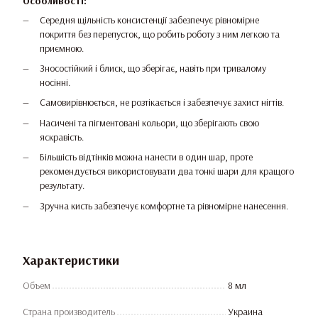
Особливості:
Середня щільність консистенції забезпечує рівномірне
покриття без перепусток, що робить роботу з ним легкою та
приємною.
Зносостійкий і блиск, що зберігає, навіть при тривалому
носінні.
Самовирівнюється, не розтікається і забезпечує захист нігтів.
Насичені та пігментовані кольори, що зберігають свою
яскравість.
Більшість відтінків можна нанести в один шар, проте
рекомендується використовувати два тонкі шари для кращого
результату.
Зручна кисть забезпечує комфортне та рівномірне нанесення.
Характеристики
Объем
8 мл
Страна производитель
Украина