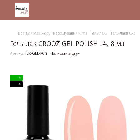
Все для манікюру і нарощування нігтів
Гель-лаки
Гель-лаки CRO
Гель-лак CROOZ GEL POLISH #4, 8 мл
Артикул:
CR-GEL-P04
Написати відгук
4
4