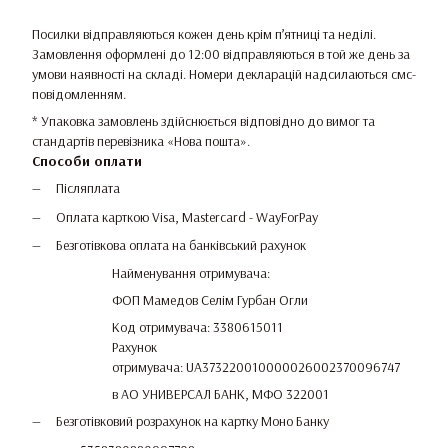
Посилки відправляються кожен день крім п’ятниці та неділі.
Замовлення оформлені до 12:00 відправляються в той же день за
умови наявності на складі. Номери декларацій надсилаються смс-
повідомленням.
* Упаковка замовлень здійснюється відповідно до вимог та
стандартів перевізника «Нова пошта».
Способи оплати
Післяплата
Оплата карткою Visa, Mastercard - WayForPay
Безготівкова оплата на банківський рахунок
Найменування отримувача:
ФОП Мамедов Селім Гурбан Огли
Код отримувача: 3380615011
Рахунок
отримувача: UA373220010000026002370096747
в АО УНИВЕРСАЛ БАНК, МФО 322001
Безготівковий розрахунок на картку Моно Банку