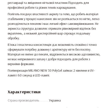
реставрації та зміцнення нігтьової пластини.Підходить для
професійної роботи та різних технік нарощування.
Полігель поєднує властивості акрилу та гелю, що робить матеріал
стабільним у процесі нанесення: він не розтікається по нігтю, легко
розподіляється пензлем і має легкий ефект самовирівнювання. Не
зерниста структура дозволяє отримати рівномірний відтінок без
вкраплень, а низький дисперсійний шар спрощує подальшу
обробку.
В'язка і пластична консистенція дає можливість спокійно і точно
сформувати потрібну довжину і архітектуру нігтя без поспіху.
Матеріал не липне до пензля, відрізняється високою адгезивністю,
не має неприємного запаху і добре підходить для роботи з
верхніми формами.
Полімеризація MILANO NEW 30 PolyGel займає 2 хвилини в UV-
лампі і 60 секунд в LED-лампі.
Характеристики
Страна производитель
Украина