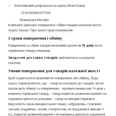
Безготівковий розрахунок на картку Моно Банку
5358380880997708
Мамедова Вікторія
Компанія здійснює повернення і обмін товарів належної якості
згідно Закону
"Про захист прав споживачів»
.
Строки повернення і обміну
Повернення та обмін товарів можливий протягом
14 днів
після
отримання товару покупцем.
Зворотня доставка товарів
здійснюється за рахунок
покупця.
Умови повернення для товарів належної якості
Щоб скористатися можливістю повернення або обміну, будь
ласка, переконайтеся, що: - товар не належить до товарів, які не
підлягають обміну та поверненню; - пройшло менше ніж 14 днів з
моменту отримання товару; - товар повністю укомплектований і не
порушена цілісність упаковки; - товар не використовувався
(відсутність ознак використання товару, забруднень, сторонніх
запахів, подряпин, сколів, потертостей, не піддавався змінам і т.
п.), повністю укомплектований і не порушена цілісність пакування