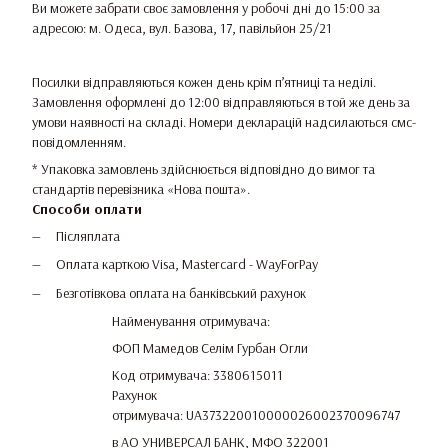
Ви можете забрати своє замовлення у робочі дні до 15:00 за
адресою: м. Одеса, вул. Базова, 17, павільйон 25/21
Посилки відправляються кожен день крім п’ятниці та неділі.
Замовлення оформлені до 12:00 відправляються в той же день за
умови наявності на складі. Номери декларацій надсилаються смс-
повідомленням.
* Упаковка замовлень здійснюється відповідно до вимог та
стандартів перевізника «Нова пошта».
Способи оплати
Післяплата
Оплата карткою Visa, Mastercard - WayForPay
Безготівкова оплата на банківський рахунок
Найменування отримувача:
ФОП Мамедов Селім Гурбан Огли
Код отримувача: 3380615011
Рахунок
отримувача: UA373220010000026002370096747
в АО УНИВЕРСАЛ БАНК, МФО 322001