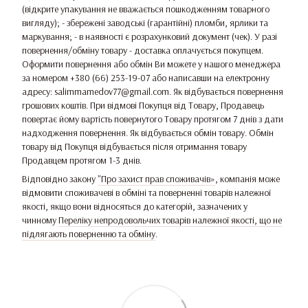
(відкрите упакування не вважається пошкодженням товарного
вигляду); - збережені заводські (гарантійні) пломби, ярлики та
маркування; - в наявності є розрахунковий документ (чек). У разі
повернення/обміну товару - доставка оплачується покупцем.
Оформити повернення або обмін Ви можете у нашого менеджера
за номером +380 (66) 253-19-07 або написавши на електронну
адресу: salimmamedov77@gmail.com. Як відбувається повернення
грошових коштів. При відмові Покупця від Товару, Продавець
повертає йому вартість повернутого Товару протягом 7 днів з дати
надходження повернення. Як відбувається обмін товару. Обмін
товару від Покупця відбувається після отримання товару
Продавцем протягом 1-3 днів.
Відповідно закону
"Про захист прав споживачів»
, компанія може
відмовити споживачеві в обміні та поверненні товарів належної
якості, якщо вони відносяться до категорій, зазначених у
чинному
Переліку непродовольчих товарів належної якості, що не
підлягають поверненню та обміну
.