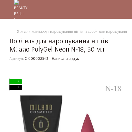
Все для манікюру і нарощування нігтів
Засоби для нарощування та
Полігель для нарощування нігтів
Milano PolyGel Neon N-18, 30 мл
Артикул:
C-000002543
Написати відгук
4
4