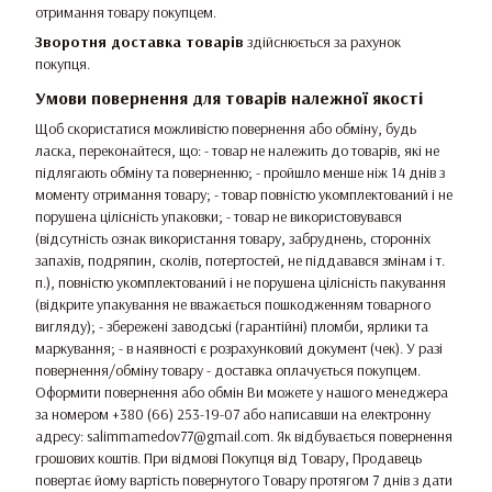
отримання товару покупцем.
Зворотня доставка товарів
здійснюється за рахунок
покупця.
Умови повернення для товарів належної якості
Щоб скористатися можливістю повернення або обміну, будь
ласка, переконайтеся, що: - товар не належить до товарів, які не
підлягають обміну та поверненню; - пройшло менше ніж 14 днів з
моменту отримання товару; - товар повністю укомплектований і не
порушена цілісність упаковки; - товар не використовувався
(відсутність ознак використання товару, забруднень, сторонніх
запахів, подряпин, сколів, потертостей, не піддавався змінам і т.
п.), повністю укомплектований і не порушена цілісність пакування
(відкрите упакування не вважається пошкодженням товарного
вигляду); - збережені заводські (гарантійні) пломби, ярлики та
маркування; - в наявності є розрахунковий документ (чек). У разі
повернення/обміну товару - доставка оплачується покупцем.
Оформити повернення або обмін Ви можете у нашого менеджера
за номером +380 (66) 253-19-07 або написавши на електронну
адресу: salimmamedov77@gmail.com. Як відбувається повернення
грошових коштів. При відмові Покупця від Товару, Продавець
повертає йому вартість повернутого Товару протягом 7 днів з дати