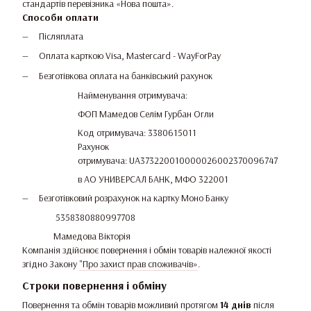
стандартів перевізника «Нова пошта».
Способи оплати
Післяплата
Оплата карткою Visa, Mastercard - WayForPay
Безготівкова оплата на банківський рахунок
Найменування отримувача:
ФОП Мамедов Селім Гурбан Огли
Код отримувача: 3380615011
Рахунок
отримувача: UA373220010000026002370096747
в АО УНИВЕРСАЛ БАНК, МФО 322001
Безготівковий розрахунок на картку Моно Банку
5358380880997708
Мамедова Вікторія
Компанія здійснює повернення і обмін товарів належної якості
згідно Закону
"Про захист прав споживачів»
.
Строки повернення і обміну
Повернення та обмін товарів можливий протягом
14 днів
після