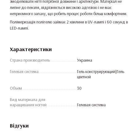
змоделювати нігті потрібної довжини і архітектури. Матеріал не
липне до пензля, відрізняється високою адгезією і не має
неприємного запаху, що робить процес роботи більш комфортним.
Полімеризація полігелю займає 2 хвилини в UV-лампі і 60 секунд в
LED-лампі.
Характеристики
Страна производитель
Украина
Гелевая система
Гель конструирующий|Гель
цветной
Объем
30
Вид материала для
наращивания ногтей
Гелевая система
Відгуки