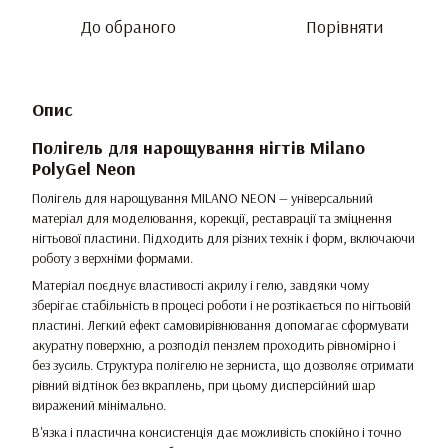
До обраного
Порівняти
Опис
Полігель для нарощування нігтів Milano
PolyGel Neon
Полігель для нарощування MILANO NEON — універсальний
матеріал для моделювання, корекції, реставрації та зміцнення
нігтьової пластини. Підходить для різних технік і форм, включаючи
роботу з верхніми формами.
Матеріал поєднує властивості акрилу і гелю, завдяки чому
зберігає стабільність в процесі роботи і не розтікається по нігтьовій
пластині. Легкий ефект самовирівнювання допомагає сформувати
акуратну поверхню, а розподіл пензлем проходить рівномірно і
без зусиль. Структура полігелю не зерниста, що дозволяє отримати
рівний відтінок без вкраплень, при цьому дисперсійний шар
виражений мінімально.
В'язка і пластична консистенція дає можливість спокійно і точно