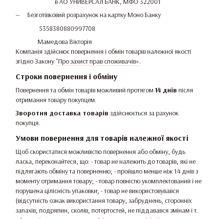
в АО УНИВЕРСАЛ БАНК, МФО 322001
Безготівковий розрахунок на картку Моно Банку
5358380880997708
Мамедова Вікторія
Компанія здійснює повернення і обмін товарів належної якості
згідно Закону
"Про захист прав споживачів»
.
Строки повернення і обміну
Повернення та обмін товарів можливий протягом
14 днів
після
отримання товару покупцем.
Зворотня доставка товарів
здійснюється за рахунок
покупця.
Умови повернення для товарів належної якості
Щоб скористатися можливістю повернення або обміну, будь
ласка, переконайтеся, що: - товар не належить до товарів, які не
підлягають обміну та поверненню; - пройшло менше ніж 14 днів з
моменту отримання товару; - товар повністю укомплектований і не
порушена цілісність упаковки; - товар не використовувався
(відсутність ознак використання товару, забруднень, сторонніх
запахів, подряпин, сколів, потертостей, не піддавався змінам і т.