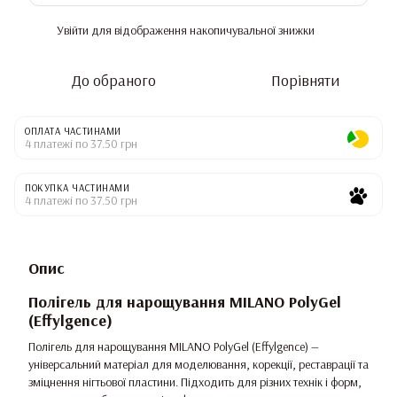
Увійти
для відображення накопичувальної знижки
%
До обраного
Порівняти
ОПЛАТА ЧАСТИНАМИ
4 платежі по 37.50 грн
ПОКУПКА ЧАСТИНАМИ
4 платежі по 37.50 грн
Опис
Полігель для нарощування MILANO PolyGel
(Effylgenсe)
Полігель для нарощування MILANO PolyGel (Effylgenсe) —
універсальний матеріал для моделювання, корекції, реставрації та
зміцнення нігтьової пластини. Підходить для різних технік і форм,