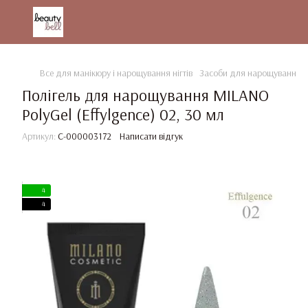
Все для манікюру і нарощування нігтів
Засоби для нарощування та
Полігель для нарощування MILANO
PolyGel (Effylgenсe) 02, 30 мл
Артикул:
C-000003172
Написати відгук
4
4