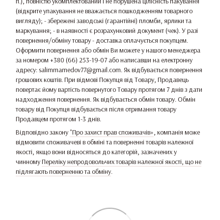
п.), повністю укомплектований і не порушена цілісність пакування
(відкрите упакування не вважається пошкодженням товарного
вигляду); - збережені заводські (гарантійні) пломби, ярлики та
маркування; - в наявності є розрахунковий документ (чек). У разі
повернення/обміну товару - доставка оплачується покупцем.
Оформити повернення або обмін Ви можете у нашого менеджера
за номером +380 (66) 253-19-07 або написавши на електронну
адресу: salimmamedov77@gmail.com. Як відбувається повернення
грошових коштів. При відмові Покупця від Товару, Продавець
повертає йому вартість повернутого Товару протягом 7 днів з дати
надходження повернення. Як відбувається обмін товару. Обмін
товару від Покупця відбувається після отримання товару
Продавцем протягом 1-3 днів.
Відповідно закону
"Про захист прав споживачів»
, компанія може
відмовити споживачеві в обміні та поверненні товарів належної
якості, якщо вони відносяться до категорій, зазначених у
чинному
Переліку непродовольчих товарів належної якості, що не
підлягають поверненню та обміну
.