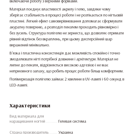
включаючи роботу з верхніми формами.
Матеріал поєднує властивості акрилу і гелю, завдяки чому
зберігає стабільність в процесі роботи і не розтікається по нігтьовій
пластині. Легкий ефект самовирівнювання допомагає сформувати
акуратну поверхню, а розподіл пензлем проходить рівномірно і
без зусиль. Структура полігелю не зерниста, що дозволяє отримати
рівний відтінок без вкраплень, при цьому дисперсійний шар
виражений мінімально.
В'язка і пластична консистенція дає можливість спокійно і точно
змоделювати нігті потрібної довжини і архітектури. Матеріал не
липне до пензля, відрізняється високою адгезією і не має
неприємного запаху, що робить процес роботи більш комфортним.
Полімеризація полігелю займає 2 хвилини в UV-лампі і 60 секунд в
LED-лампі.
Характеристики
Вид материала для
наращивания ногтей
Гелевая система
Страна производитель
Украина