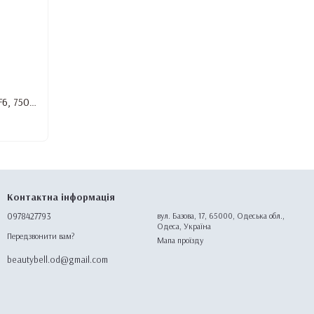
Ультразвуковий очищувач GT Sonic GT-F6, 750 мл
Контактна інформація
0978427793
вул. Базова, 17, 65000, Одеська обл.,
Одеса, Україна
Передзвонити вам?
Мапа проїзду
beautybell.od@gmail.com