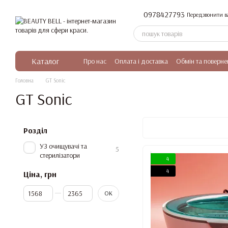
Перейти до основного контенту
0978427793
Передзвонити в
Каталог
Про нас
Оплата і доставка
Обмін та поверне
Головна
GT Sonic
GT Sonic
Розділ
УЗ очищувачі та
5
стерилізатори
4
4
Ціна, грн
Від Ціна, грн
До Ціна, грн
ОК