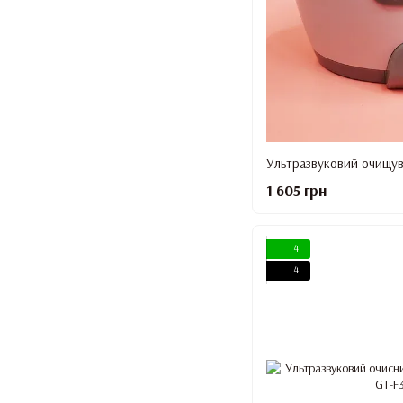
1 605 грн
4
4