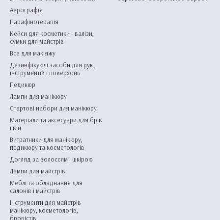
Аерографія
Парафінотерапія
Кейси для косметики - валізи,
сумки для майстрів
Все для макіяжу
Дезинфікуючі засоби для рук ,
інструментів і поверхонь
Педикюр
Лампи для манікюру
Стартові набори для манікюру
Матеріали та аксесуари для брів
і вій
Витратники для манікюру,
педикюру та косметологів
Догляд за волоссям і шкірою
Лампи для майстрів
Меблі та обладнання для
салонів і майстрів
Інструменти для майстрів
манікюру, косметологів,
бровістів