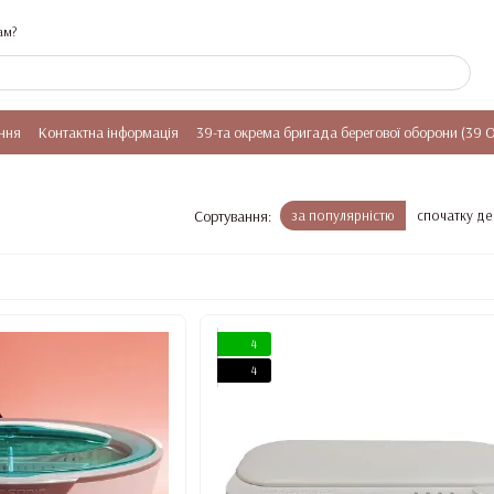
ам?
ння
Контактна інформація
39-та окрема бригада берегової оборони (39 
Сортування:
за популярністю
спочатку д
4
4