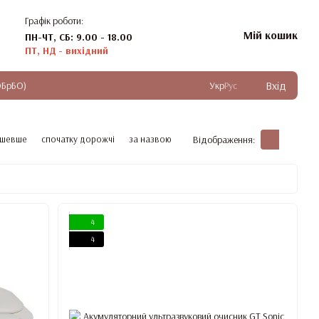
Графік роботи:
Мій кошик
ПН-ЧТ, СБ: 9.00 - 18.00
ПТ, НД - вихідний
Вхід
ОБрБО)
Укр
Рус
ешевше
спочатку дорожчі
за назвою
Відображення:
4
4