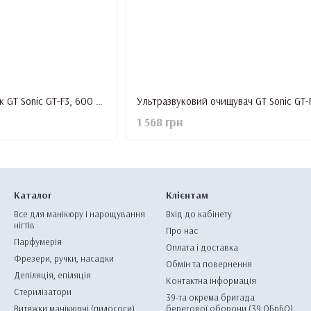
Ультразвуковий очисник GT Sonic GT-F3, 600 мл
1 568 грн
Каталог
Клієнтам
Все для манікюру і нарощування
Вхід до кабінету
нігтів
Про нас
Парфумерія
Оплата і доставка
Фрезери, ручки, насадки
Обмін та повернення
Депіляція, епіляція
Контактна інформація
Стерилізатори
39-та окрема бригада
Витяжки манікюрні (пилососи)
берегової оборони (39 ОБрБО)