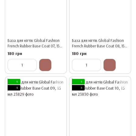
База для нігтів Global Fashion
База для нігтів Global Fashion
French Rubber Base Coat 07, 15
French Rubber Base Coat 08, 15
мл
мл
180 грн
180 грн
4
4
4
4