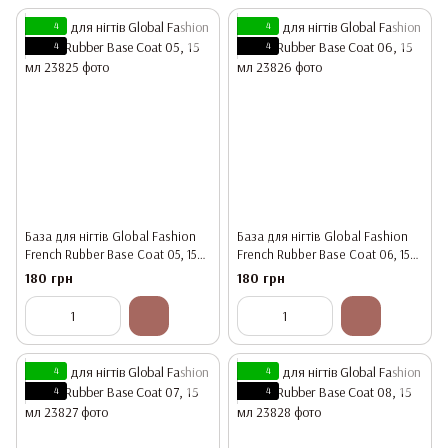
4
4
4
4
База для нігтів Global Fashion
База для нігтів Global Fashion
French Rubber Base Coat 05, 15
French Rubber Base Coat 06, 15
мл
мл
180 грн
180 грн
4
4
4
4