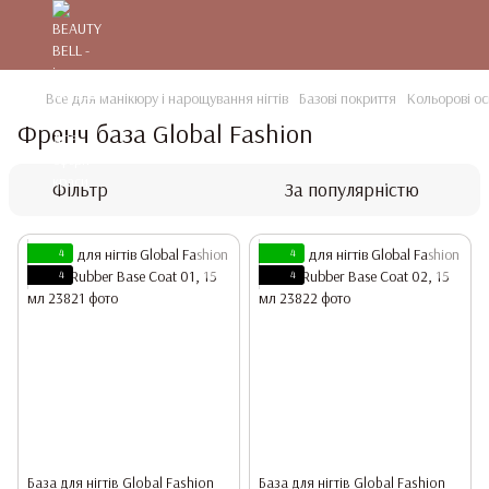
Все для манікюру і нарощування нігтів
Базові покриття
Кольорові ос
Френч база Global Fashion
Фільтр
За популярністю
4
4
4
4
База для нігтів Global Fashion
База для нігтів Global Fashion