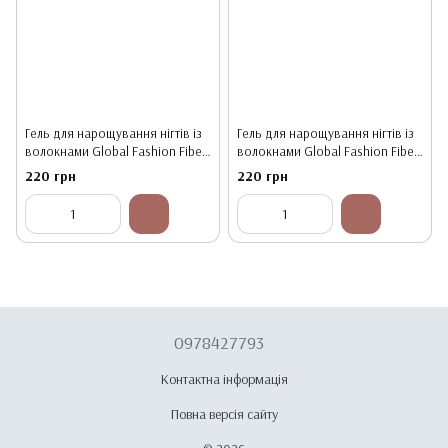
Гель для нарощування нігтів із
Гель для нарощування нігтів із
волокнами Global Fashion Fiber
волокнами Global Fashion Fiber
Builder Gel #07, 15 г
Builder Gel #08, 15 г
220 грн
220 грн
0978427793
Контактна інформація
Повна версія сайту