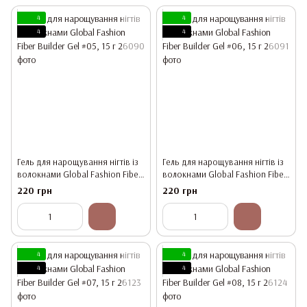
4
4
4
4
Гель для нарощування нігтів із
Гель для нарощування нігтів із
волокнами Global Fashion Fiber
волокнами Global Fashion Fiber
Builder Gel #05, 15 г
Builder Gel #06, 15 г
220 грн
220 грн
4
4
4
4