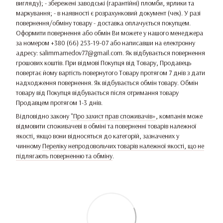
вигляду); - збережені заводські (гарантійні) пломби, ярлики та
маркування; - в наявності є розрахунковий документ (чек). У разі
повернення/обміну товару - доставка оплачується покупцем.
Оформити повернення або обмін Ви можете у нашого менеджера
за номером +380 (66) 253-19-07 або написавши на електронну
адресу: salimmamedov77@gmail.com. Як відбувається повернення
грошових коштів. При відмові Покупця від Товару, Продавець
повертає йому вартість повернутого Товару протягом 7 днів з дати
надходження повернення. Як відбувається обмін товару. Обмін
товару від Покупця відбувається після отримання товару
Продавцем протягом 1-3 днів.
Відповідно закону
"Про захист прав споживачів»
, компанія може
відмовити споживачеві в обміні та поверненні товарів належної
якості, якщо вони відносяться до категорій, зазначених у
чинному
Переліку непродовольчих товарів належної якості, що не
підлягають поверненню та обміну
.