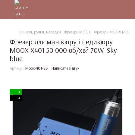
Фрезери, ручки, насадки
Фрезери MOOX
Фрезери MOOX MOOX Pr
Фрезер для манікюру і педикюру
MOOX X401 50 000 об/хв? 70W, Sky
blue
Артикул:
Moox-401-SB
Написати відгук
4
4