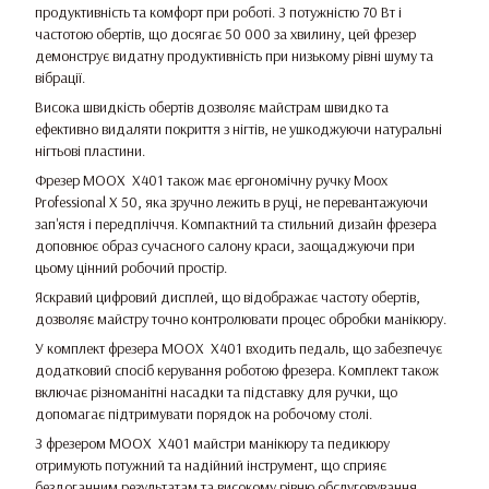
продуктивність та комфорт при роботі. З потужністю 70 Вт і
частотою обертів, що досягає 50 000 за хвилину, цей фрезер
демонструє видатну продуктивність при низькому рівні шуму та
вібрації.
Висока швидкість обертів дозволяє майстрам швидко та
ефективно видаляти покриття з нігтів, не ушкоджуючи натуральні
нігтьові пластини.
Фрезер MOOX X401 також має ергономічну ручку Moox
Professional X 50, яка зручно лежить в руці, не перевантажуючи
зап'ястя і передпліччя. Компактний та стильний дизайн фрезера
доповнює образ сучасного салону краси, заощаджуючи при
цьому цінний робочий простір.
Яскравий цифровий дисплей, що відображає частоту обертів,
дозволяє майстру точно контролювати процес обробки манікюру.
У комплект фрезера MOOX X401 входить педаль, що забезпечує
додатковий спосіб керування роботою фрезера. Комплект також
включає різноманітні насадки та підставку для ручки, що
допомагає підтримувати порядок на робочому столі.
З фрезером MOOX X401 майстри манікюру та педикюру
отримують потужний та надійний інструмент, що сприяє
бездоганним результатам та високому рівню обслуговування