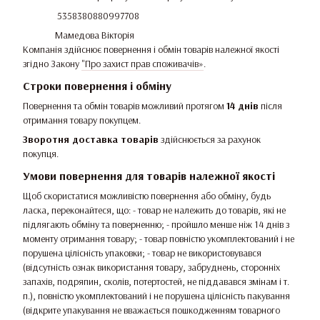
5358380880997708
Мамедова Вікторія
Компанія здійснює повернення і обмін товарів належної якості
згідно Закону
"Про захист прав споживачів»
.
Строки повернення і обміну
Повернення та обмін товарів можливий протягом
14 днів
після
отримання товару покупцем.
Зворотня доставка товарів
здійснюється за рахунок
покупця.
Умови повернення для товарів належної якості
Щоб скористатися можливістю повернення або обміну, будь
ласка, переконайтеся, що: - товар не належить до товарів, які не
підлягають обміну та поверненню; - пройшло менше ніж 14 днів з
моменту отримання товару; - товар повністю укомплектований і не
порушена цілісність упаковки; - товар не використовувався
(відсутність ознак використання товару, забруднень, сторонніх
запахів, подряпин, сколів, потертостей, не піддавався змінам і т.
п.), повністю укомплектований і не порушена цілісність пакування
(відкрите упакування не вважається пошкодженням товарного