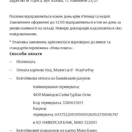
адресою: м. Одеса, вул. Базова, 17, павільйон 25/21
Посилки відправляються кожен день крім п’ятниці та неділі.
Замовлення оформлені до 12:00 відправляються в той же день за
умови наявності на складі. Номери декларацій надсилаються смс-
повідомленням.
* Упаковка замовлень здійснюється відповідно до вимог та
стандартів перевізника «Нова пошта».
Способи оплати
Післяплата
Оплата карткою Visa, Mastercard - WayForPay
Безготівкова оплата на банківський рахунок
Найменування отримувача:
ФОП Мамедов Селім Гурбан Огли
Код отримувача: 3380615011
Рахунок
отримувача: UA373220010000026002370096747
в АО УНИВЕРСАЛ БАНК, МФО 322001
Безготівковий розрахунок на картку Моно Банку