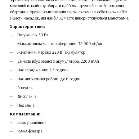
можливість майстру обирати найбільш зручний спосіб контролю
обертання фрези. Комплектація також включає в себе також набір
з шести насадок, які найбільш часто використовуються майстрами.
Характеристики:
Потужність: 50 Вт
Максимальна частота обертання: 35 000 об/хв
Живлення: мережа 220 В, акумулятор
Ємність вбудованого акумулятора: 2200 mAh
Час заряджання: 2-3 години
Час автономної роботи: до 6 годин
Реверс: є
Дисплей: є
Педаль: є
Комплектація:
Блок управління
Ручка фрезера