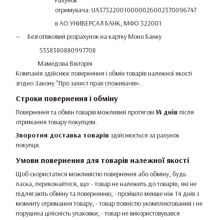
отримувача: UA373220010000026002370096747
в АО УНИВЕРСАЛ БАНК, МФО 322001
Безготівковий розрахунок на картку Моно Банку
5358380880997708
Мамедова Вікторія
Компанія здійснює повернення і обмін товарів належної якості
згідно Закону
"Про захист прав споживачів»
.
Строки повернення і обміну
Повернення та обмін товарів можливий протягом
14 днів
після
отримання товару покупцем.
Зворотня доставка товарів
здійснюється за рахунок
покупця.
Умови повернення для товарів належної якості
Щоб скористатися можливістю повернення або обміну, будь
ласка, переконайтеся, що: - товар не належить до товарів, які не
підлягають обміну та поверненню; - пройшло менше ніж 14 днів з
моменту отримання товару; - товар повністю укомплектований і не
порушена цілісність упаковки; - товар не використовувався