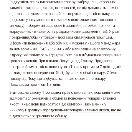
(відсутність ознак використання товару, забруднень, сторонніх
запахів, подряпин, сколів, потертостей, не піддавався змінам і т.
п.), повністю укомплектований і не порушена цілісність пакування
(відкрите упакування не вважається пошкодженням товарного
вигляду); - збережені заводські (гарантійні) пломби, ярлики та
маркування; - в наявності є розрахунковий документ (чек). У разі
повернення/обміну товару - доставка оплачується покупцем.
Оформити повернення або обмін Ви можете у нашого менеджера
за номером +380 (66) 253-19-07 або написавши на електронну
адресу: salimmamedov77@gmail.com. Як відбувається повернення
грошових коштів. При відмові Покупця від Товару, Продавець
повертає йому вартість повернутого Товару протягом 7 днів з дати
надходження повернення. Як відбувається обмін товару. Обмін
товару від Покупця відбувається після отримання товару
Продавцем протягом 1-3 днів.
Відповідно закону
"Про захист прав споживачів»
, компанія може
відмовити споживачеві в обміні та поверненні товарів належної
якості, якщо вони відносяться до категорій, зазначених у
чинному
Переліку непродовольчих товарів належної якості, що не
підлягають поверненню та обміну
.