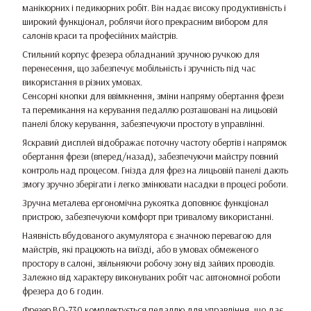
манікюрних і педикюрних робіт. Він надає високу продуктивність і
широкий функціонал, роблячи його прекрасним вибором для
салонів краси та професійних майстрів.
Стильний корпус фрезера обладнаний зручною ручкою для
перенесення, що забезпечує мобільність і зручність під час
використання в різних умовах.
Сенсорні кнопки для ввімкнення, зміни напряму обертання фрези
та перемикання на керування педаллю розташовані на лицьовій
панелі блоку керування, забезпечуючи простоту в управлінні.
Яскравий дисплей відображає поточну частоту обертів і напрямок
обертання фрези (вперед/назад), забезпечуючи майстру повний
контроль над процесом. Гнізда для фрез на лицьовій панелі дають
змогу зручно зберігати і легко змінювати насадки в процесі роботи.
Зручна металева ергономічна рукоятка доповнює функціонал
пристрою, забезпечуючи комфорт при тривалому використанні.
Наявність вбудованого акумулятора є значною перевагою для
майстрів, які працюють на виїзді, або в умовах обмеженого
простору в салоні, звільняючи робочу зону від зайвих проводів.
Залежно від характеру виконуваних робіт час автономної роботи
фрезера до 6 годин.
Фрезер BQ-730 комплектується педаллю для управління, що дає