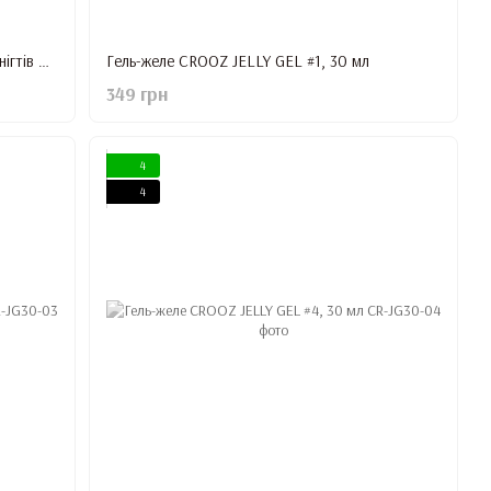
Гель-желе для нарощування і зміцнення нігтів Crooz Magic Clear Gel, 15 мл
Гель-желе CROOZ JELLY GEL #1, 30 мл
349 грн
4
4