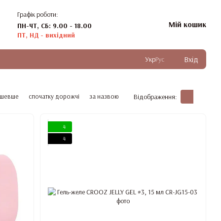
Графік роботи:
Мій кошик
ПН-ЧТ, СБ: 9.00 - 18.00
ПТ, НД - вихідний
Вхід
Укр
Рус
ешевше
спочатку дорожчі
за назвою
Відображення:
4
4