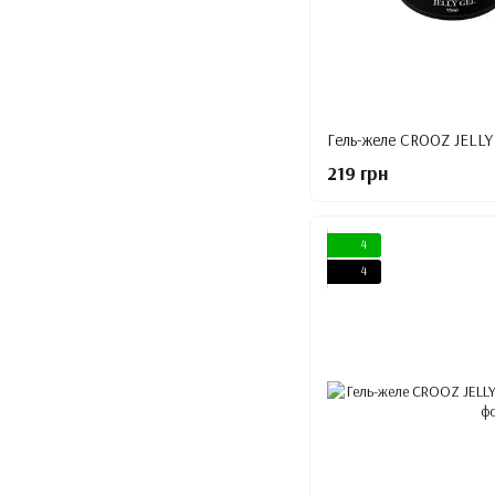
Гель-желе CROOZ JELLY 
219 грн
4
4