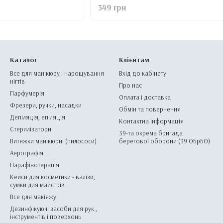
349 грн
Каталог
Клієнтам
Все для манікюру і нарощування
Вхід до кабінету
нігтів
Про нас
Парфумерія
Оплата і доставка
Фрезери, ручки, насадки
Обмін та повернення
Депіляція, епіляція
Контактна інформація
Стерилізатори
39-та окрема бригада
Витяжки манікюрні (пилососи)
берегової оборони (39 ОБрБО)
Аерографія
Парафінотерапія
Кейси для косметики - валізи,
сумки для майстрів
Все для макіяжу
Дезинфікуючі засоби для рук ,
інструментів і поверхонь