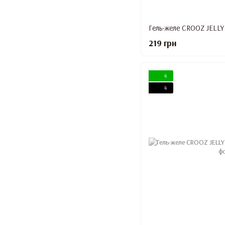
Гель-желе CROOZ JELLY 
219 грн
4
4