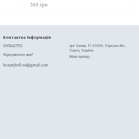
349 грн
Контактна інформація
0978427793
вул. Базова, 17, 65000, Одеська обл.,
Одеса, Україна
Передзвонити вам?
Мапа проїзду
beautybell.od@gmail.com