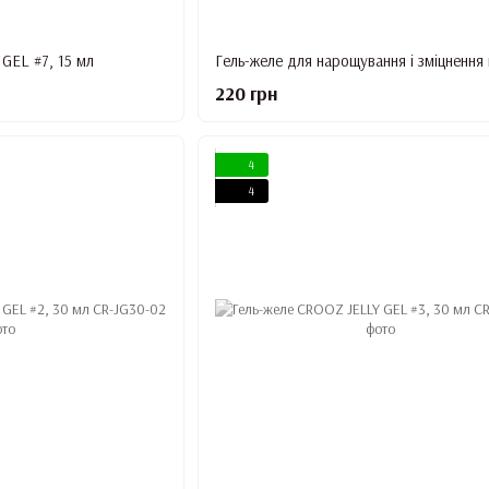
GEL #7, 15 мл
220 грн
4
4