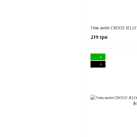
Гель-желе CROOZ JELLY 
219 грн
4
4