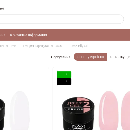
ам?
ння
Контактна інформація
нення нігтів
Гелі для нарощування CROOZ
Crooz Jelly Gel
Сортування:
за популярністю
спочатку д
4
4