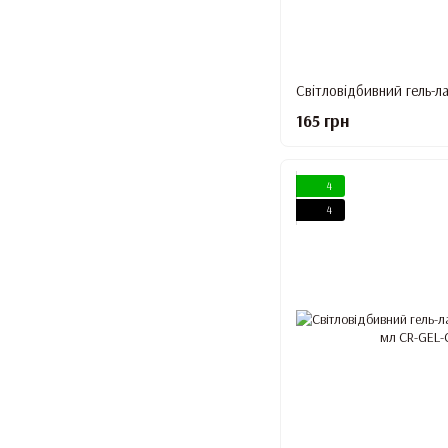
165 грн
4
4