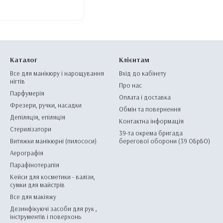
Каталог
Клієнтам
Все для манікюру і нарощування
Вхід до кабінету
нігтів
Про нас
Парфумерія
Оплата і доставка
Фрезери, ручки, насадки
Обмін та повернення
Депіляція, епіляція
Контактна інформація
Стерилізатори
39-та окрема бригада
Витяжки манікюрні (пилососи)
берегової оборони (39 ОБрБО)
Аерографія
Парафінотерапія
Кейси для косметики - валізи,
сумки для майстрів
Все для макіяжу
Дезинфікуючі засоби для рук ,
інструментів і поверхонь