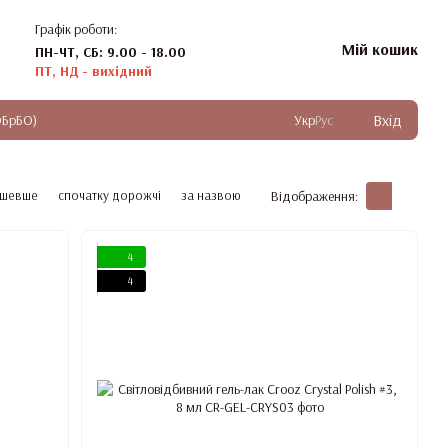
Графік роботи:
Мій кошик
ПН-ЧТ, СБ: 9.00 - 18.00
ПТ, НД - вихідний
Вхід
ОБрБО)
Укр
Рус
ешевше
спочатку дорожчі
за назвою
Відображення:
4
4