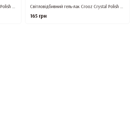
Світловідбивний гель-лак Crooz Crystal Polish #11, 8 мл
Світловідбивний гель-лак Crooz Crystal Polish #12, 8 мл
165 грн