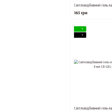
165 грн
4
4