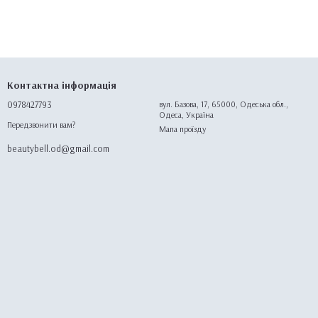
Контактна інформація
0978427793
вул. Базова, 17, 65000, Одеська обл.,
Одеса, Україна
Передзвонити вам?
Мапа проїзду
beautybell.od@gmail.com