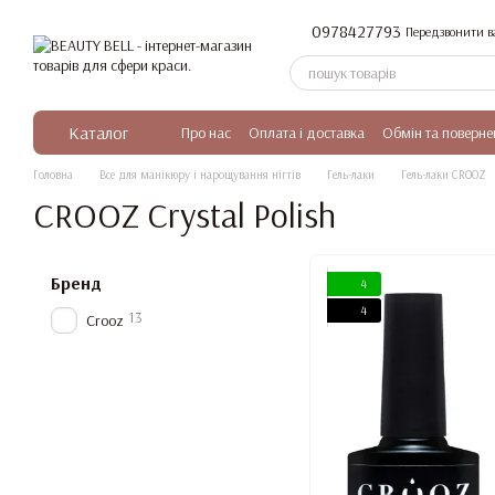
Перейти до основного контенту
0978427793
Передзвонити в
Каталог
Про нас
Оплата і доставка
Обмін та поверне
Головна
Все для манікюру і нарощування нігтів
Гель-лаки
Гель-лаки CROOZ
CROOZ Crystal Polish
Бренд
4
4
13
Crooz