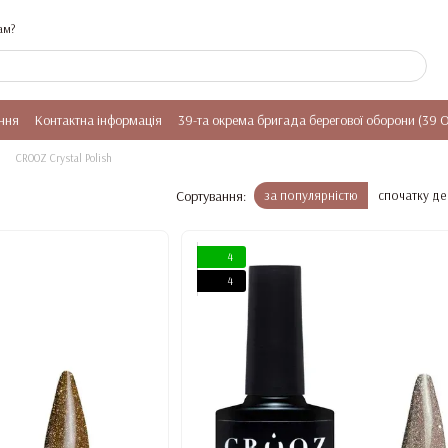
ам?
ння
Контактна інформація
39-та окрема бригада берегової оборони (39 
CROOZ Crystal Polish
Сортування:
за популярністю
спочатку д
4
4