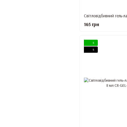
165 грн
4
4