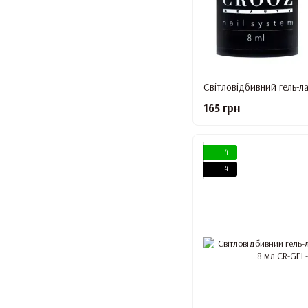
165 грн
4
4