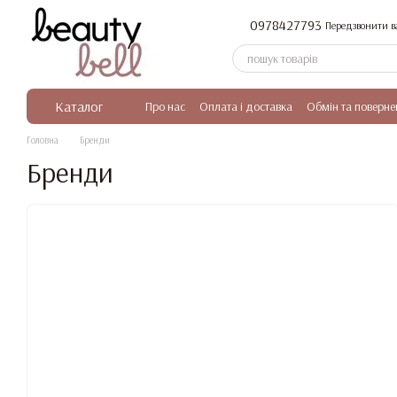
Перейти до основного контенту
0978427793
Передзвонити в
Каталог
Про нас
Оплата і доставка
Обмін та поверне
Головна
Бренди
Бренди