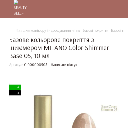
Все для манікюру і нарощування нігтів
Базові покриття
Базові по
Базове кольорове покриття з
шиммером MILANO Color Shimmer
Base 05, 10 мл
Артикул:
C-000000505
Написати відгук
4
4