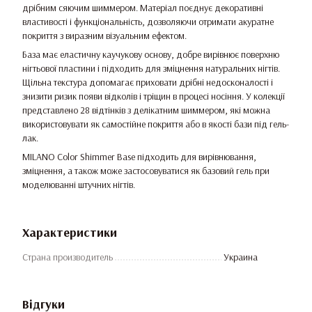
дрібним сяючим шиммером. Матеріал поєднує декоративні
властивості і функціональність, дозволяючи отримати акуратне
покриття з виразним візуальним ефектом.
База має еластичну каучукову основу, добре вирівнює поверхню
нігтьової пластини і підходить для зміцнення натуральних нігтів.
Щільна текстура допомагає приховати дрібні недосконалості і
знизити ризик появи відколів і тріщин в процесі носіння. У колекції
представлено 28 відтінків з делікатним шиммером, які можна
використовувати як самостійне покриття або в якості бази під гель-
лак.
MILANO Color Shimmer Base підходить для вирівнювання,
зміцнення, а також може застосовуватися як базовий гель при
моделюванні штучних нігтів.
Характеристики
Страна производитель
Украина
Відгуки