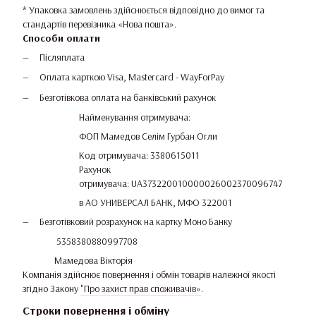
* Упаковка замовлень здійснюється відповідно до вимог та
стандартів перевізника «Нова пошта».
Способи оплати
Післяплата
Оплата карткою Visa, Mastercard - WayForPay
Безготівкова оплата на банківський рахунок
Найменування отримувача:
ФОП Мамедов Селім Гурбан Огли
Код отримувача: 3380615011
Рахунок
отримувача: UA373220010000026002370096747
в АО УНИВЕРСАЛ БАНК, МФО 322001
Безготівковий розрахунок на картку Моно Банку
5358380880997708
Мамедова Вікторія
Компанія здійснює повернення і обмін товарів належної якості
згідно Закону
"Про захист прав споживачів»
.
Строки повернення і обміну