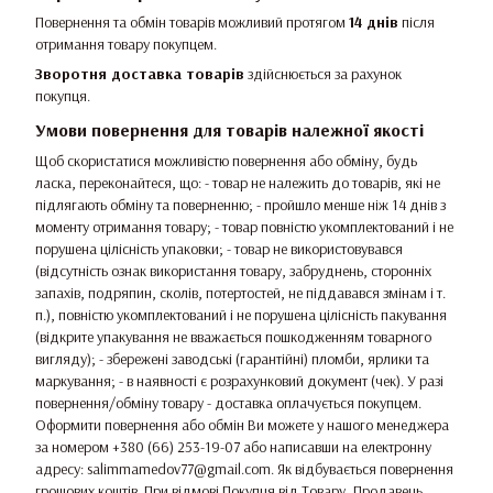
Повернення та обмін товарів можливий протягом
14 днів
після
отримання товару покупцем.
Зворотня доставка товарів
здійснюється за рахунок
покупця.
Умови повернення для товарів належної якості
Щоб скористатися можливістю повернення або обміну, будь
ласка, переконайтеся, що: - товар не належить до товарів, які не
підлягають обміну та поверненню; - пройшло менше ніж 14 днів з
моменту отримання товару; - товар повністю укомплектований і не
порушена цілісність упаковки; - товар не використовувався
(відсутність ознак використання товару, забруднень, сторонніх
запахів, подряпин, сколів, потертостей, не піддавався змінам і т.
п.), повністю укомплектований і не порушена цілісність пакування
(відкрите упакування не вважається пошкодженням товарного
вигляду); - збережені заводські (гарантійні) пломби, ярлики та
маркування; - в наявності є розрахунковий документ (чек). У разі
повернення/обміну товару - доставка оплачується покупцем.
Оформити повернення або обмін Ви можете у нашого менеджера
за номером +380 (66) 253-19-07 або написавши на електронну
адресу: salimmamedov77@gmail.com. Як відбувається повернення
грошових коштів. При відмові Покупця від Товару, Продавець