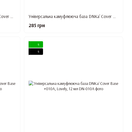
Універсальна камуфлююча база DNKa' Cover Base #07, Powerful, 12 мл
Універсальна камуфлююча база DNKa' Cover Base #08, Magical, 12 мл
285 грн
4
4