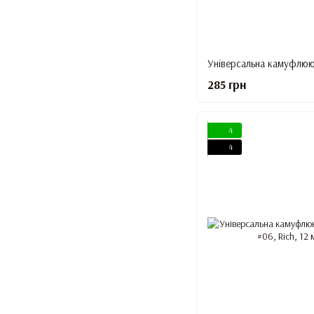
285 грн
4
4