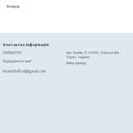
1
Вперед
Контактна інформація
0978427793
вул. Базова, 17, 65000, Одеська обл.,
Одеса, Україна
Передзвонити вам?
Мапа проїзду
beautybell.od@gmail.com