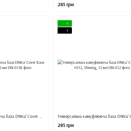
285 грн
4
4
Універсальна камуфлююча база DNKa' Cover Base #011B, Beautiful, 12 мл
285 грн