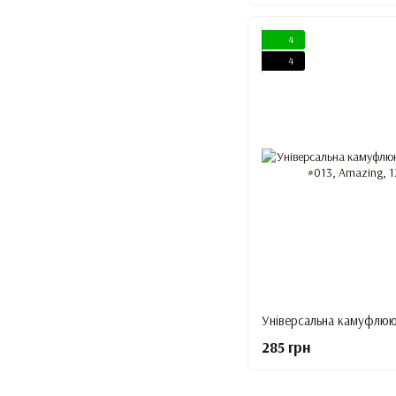
4
4
285 грн