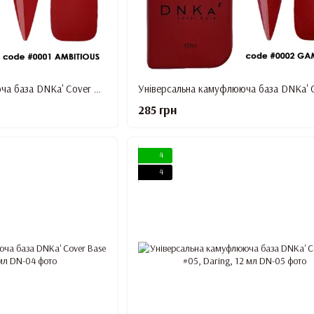
Універсальна камуфлююча база DNKa' Cover Base #01, Ambitious, 12 мл
285 грн
4
4