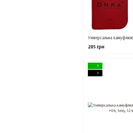
285 грн
4
4