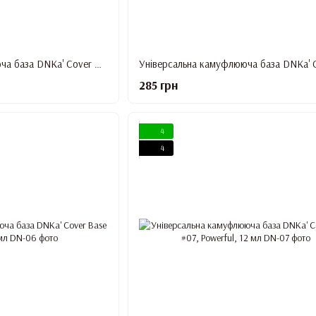
Універсальна камуфлююча база DNKa' Cover Base #04, Sexy, 12 мл
285 грн
4
4