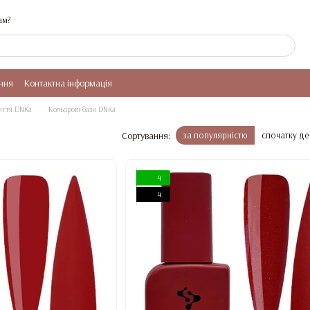
ам?
ння
Контактна інформація
риття DNKa
Кольорові бази DNKa
Сортування:
за популярністю
спочатку д
4
4