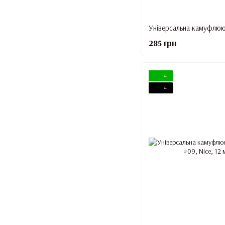
285 грн
4
4