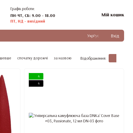
Графік роботи:
Мій кошик
ПН-ЧТ, СБ: 9.00 - 18.00
ПТ, НД - вихідний
Вхід
Укр
Рус
ешевше
спочатку дорожчі
за назвою
Відображення:
4
4