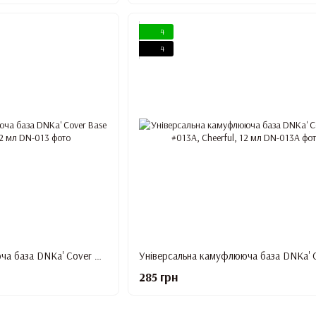
4
4
Універсальна камуфлююча база DNKa' Cover Base #013, Amazing, 12 мл
285 грн