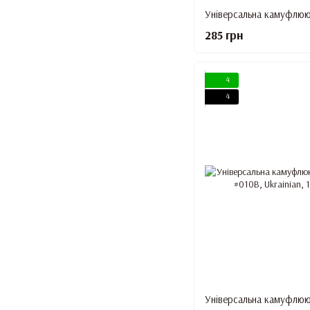
285 грн
4
4