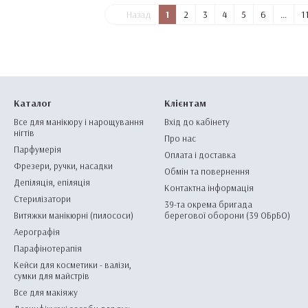
Назад
1
2
3
4
5
6
...
1
Каталог
Клієнтам
Все для манікюру і нарощування
Вхід до кабінету
нігтів
Про нас
Парфумерія
Оплата і доставка
Фрезери, ручки, насадки
Обмін та повернення
Депіляція, епіляція
Контактна інформація
Стерилізатори
39-та окрема бригада
Витяжки манікюрні (пилососи)
берегової оборони (39 ОБрБО)
Аерографія
Парафінотерапія
Кейси для косметики - валізи,
сумки для майстрів
Все для макіяжу