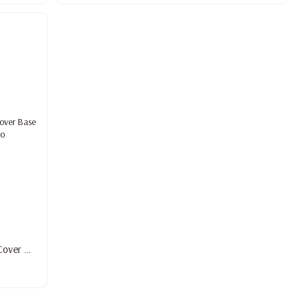
Універсальна камуфлююча база DNKa' Cover Base #013A, Cheerful, 12 мл