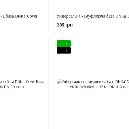
Універсальна камуфлююча база DNKa' Cover Base #06, Rich, 12 мл
285 грн
4
4