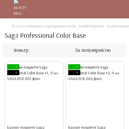
Все для манікюру і нарощування нігтів
Базові покриття
Базові покри
Saga Professional Color Base
Фільтр
За популярністю
4
4
4
4
Базове покриття Saga
Базове покриття Saga