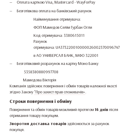
Оплата карткою Visa, Mastercard - WayForPay
Безготівкова оплата на банківський рахунок
Найменування отримувача:
ФОП Мамедов Селім Гурбан Огли
Код отримувача: 3380615011
Рахунок
отримувача: UA373220010000026002370096747
в АО УНИВЕРСАЛ БАНК, МФО 322001
Безготівковий розрахунок на картку Моно Банку
5358380880997708
Мамедова Вікторія
Компанія здійснює повернення і обмін товарів належної якості
згідно Закону
"Про захист прав споживачів»
.
Строки повернення і обміну
Повернення та обмін товарів можливий протягом
14 днів
після
отримання товару покупцем.
Зворотня доставка товарів
здійснюється за рахунок
покупця.