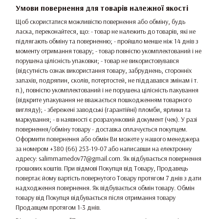
Умови повернення для товарів належної якості
Щоб скористатися можливістю повернення або обміну, будь
ласка, переконайтеся, що: - товар не належить до товарів, які не
підлягають обміну та поверненню; - пройшло менше ніж 14 днів з
моменту отримання товару; - товар повністю укомплектований і не
порушена цілісність упаковки; - товар не використовувався
(відсутність ознак використання товару, забруднень, сторонніх
запахів, подряпин, сколів, потертостей, не піддавався змінам і т.
п.), повністю укомплектований і не порушена цілісність пакування
(відкрите упакування не вважається пошкодженням товарного
вигляду); - збережені заводські (гарантійні) пломби, ярлики та
маркування; - в наявності є розрахунковий документ (чек). У разі
повернення/обміну товару - доставка оплачується покупцем.
Оформити повернення або обмін Ви можете у нашого менеджера
за номером +380 (66) 253-19-07 або написавши на електронну
адресу: salimmamedov77@gmail.com. Як відбувається повернення
грошових коштів. При відмові Покупця від Товару, Продавець
повертає йому вартість повернутого Товару протягом 7 днів з дати
надходження повернення. Як відбувається обмін товару. Обмін
товару від Покупця відбувається після отримання товару
Продавцем протягом 1-3 днів.