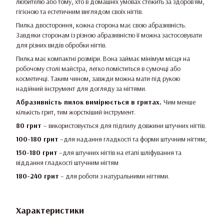
любителю або тому, хто в домашніх умовах стежить за здоров'ям,
гігієною та естетичним виглядом своїх нігтів.
Пилка двостороння, кожна сторона має свою абразивність.
Завдяки сторонам із різною абразивністю її можна застосовувати
для різних видів обробки нігтів.
Пилка має компактні розміри. Вона займає мінімум місця на
робочому столі майстра, легко поміститься в сумочці або
косметичці. Таким чином, завжди можна мати під рукою
надійний інструмент для догляду за нігтями.
Абразивність пилок вимірюється в гритах.
Чим менше
кількість грит, тим жорсткіший інструмент.
80 грит
– використовується для підпилу довжини штучних нігтів.
100-180 грит
–для надання гладкості та форми штучним нігтям;
150-180 грит
–для штучних нігтів на етапі шліфування та
віддання гладкості штучним нігтям
180-240 грит
– для роботи з натуральними нігтями.
Характеристики