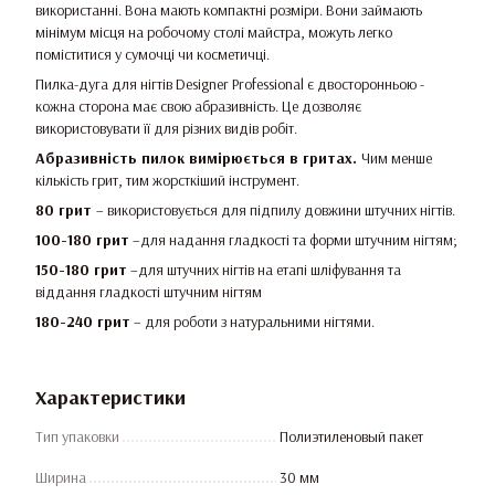
використанні. Вона мають компактні розміри. Вони займають
мінімум місця на робочому столі майстра, можуть легко
поміститися у сумочці чи косметичці.
Пилка-дуга для нігтів Designer Professional є двосторонньою -
кожна сторона має свою абразивність. Це дозволяє
використовувати її для різних видів робіт.
Абразивність пилок вимірюється в гритах.
Чим менше
кількість грит, тим жорсткіший інструмент.
80 грит
– використовується для підпилу довжини штучних нігтів.
100-180 грит
–для надання гладкості та форми штучним нігтям;
150-180 грит
–для штучних нігтів на етапі шліфування та
віддання гладкості штучним нігтям
180-240 грит
– для роботи з натуральними нігтями.
Характеристики
Тип упаковки
Полиэтиленовый пакет
Ширина
30 мм