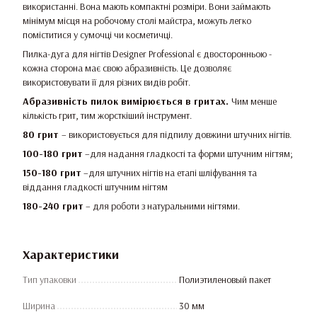
використанні. Вона мають компактні розміри. Вони займають
мінімум місця на робочому столі майстра, можуть легко
поміститися у сумочці чи косметичці.
Пилка-дуга для нігтів Designer Professional є двосторонньою -
кожна сторона має свою абразивність. Це дозволяє
використовувати її для різних видів робіт.
Абразивність пилок вимірюється в гритах.
Чим менше
кількість грит, тим жорсткіший інструмент.
80 грит
– використовується для підпилу довжини штучних нігтів.
100-180 грит
–для надання гладкості та форми штучним нігтям;
150-180 грит
–для штучних нігтів на етапі шліфування та
віддання гладкості штучним нігтям
180-240 грит
– для роботи з натуральними нігтями.
Характеристики
Тип упаковки
Полиэтиленовый пакет
Ширина
30 мм