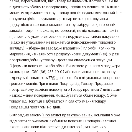
ласка, переконайтеся, що: - товар не належить до товарів, які не
підлягають обміну та поверненню; - пройшло менше ніж 14 днів з
моменту отримання товару; - товар повністю укомплектований і не
порушена цілісність упаковки; - товар не використовувався
(відсутність ознак використання товару, забруднень, сторонніх
запахів, подряпин, сколів, потертостей, не піддавався змінам і т.
п.), повністю укомплектований і не порушена цілісність пакування
(відкрите упакування не вважається пошкодженням товарного
вигляду); - збережені заводські (гарантійні) пломби, ярлики та
маркування; - в наявності є розрахунковий документ (чек). У разі
повернення/обміну товару - доставка оплачується покупцем.
Оформити повернення або обмін Ви можете у нашого менеджера
за номером +380 (66) 253-19-07 або написавши на електронну
адресу: salimmamedov77@gmail.com. Як відбувається повернення
грошових коштів. При відмові Покупця від Товару, Продавець
повертає йому вартість повернутого Товару протягом 7 днів з дати
надходження повернення. Як відбувається обмін товару. Обмін
товару від Покупця відбувається після отримання товару
Продавцем протягом 1-3 днів.
Відповідно закону
"Про захист прав споживачів»
, компанія може
відмовити споживачеві в обміні та поверненні товарів належної
якості, якщо вони відносяться до категорій, зазначених у