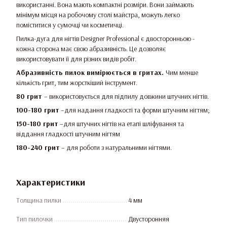
використанні. Вона мають компактні розміри. Вони займають
мінімум місця на робочому столі майстра, можуть легко
поміститися у сумочці чи косметичці.
Пилка-дуга для нігтів Designer Professional є двосторонньою -
кожна сторона має свою абразивність. Це дозволяє
використовувати її для різних видів робіт.
Абразивність пилок вимірюється в гритах.
Чим менше
кількість грит, тим жорсткіший інструмент.
80 грит
– використовується для підпилу довжини штучних нігтів.
100-180 грит
–для надання гладкості та форми штучним нігтям;
150-180 грит
–для штучних нігтів на етапі шліфування та
віддання гладкості штучним нігтям
180-240 грит
– для роботи з натуральними нігтями.
Характеристики
Толщина пилки
4 мм
Тип пилочки
Двусторонняя