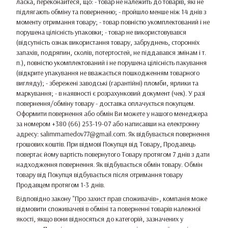
ласка, переконайтеся, що: - товар не належить до товарів, які не
підлягають обміну та поверненню; - пройшло менше ніж 14 днів з
моменту отримання товару; - товар повністю укомплектований і не
порушена цілісність упаковки; - товар не використовувався
(відсутність ознак використання товару, забруднень, сторонніх
запахів, подряпин, сколів, потертостей, не піддавався змінам і т.
п.), повністю укомплектований і не порушена цілісність пакування
(відкрите упакування не вважається пошкодженням товарного
вигляду); - збережені заводські (гарантійні) пломби, ярлики та
маркування; - в наявності є розрахунковий документ (чек). У разі
повернення/обміну товару - доставка оплачується покупцем.
Оформити повернення або обмін Ви можете у нашого менеджера
за номером +380 (66) 253-19-07 або написавши на електронну
адресу: salimmamedov77@gmail.com. Як відбувається повернення
грошових коштів. При відмові Покупця від Товару, Продавець
повертає йому вартість повернутого Товару протягом 7 днів з дати
надходження повернення. Як відбувається обмін товару. Обмін
товару від Покупця відбувається після отримання товару
Продавцем протягом 1-3 днів.
Відповідно закону
"Про захист прав споживачів»
, компанія може
відмовити споживачеві в обміні та поверненні товарів належної
якості, якщо вони відносяться до категорій, зазначених у