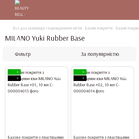
Все для манікюру і нарощування нігтів
Базові покриття
Базові покр
MILANO Yuki Rubber Base
Фільтр
За популярністю
4
4
4
4
Базове покриття з пластівцями
Базове покриття з пластівцями