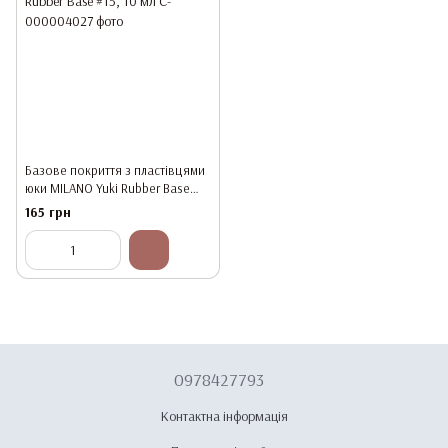
Базове покриття з пластівцями
юки MILANO Yuki Rubber Base
#15, 10 мл
165 грн
0978427793
Контактна інформація