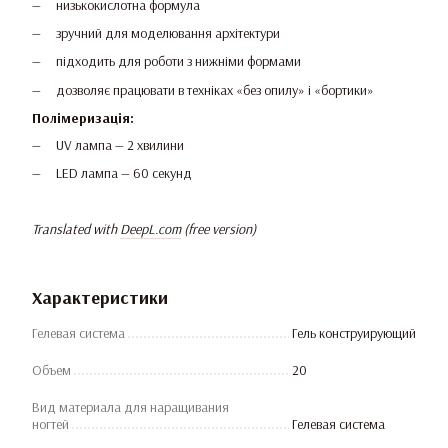
низькокислотна формула
зручний для моделювання архітектури
підходить для роботи з нижніми формами
дозволяє працювати в техніках «без опилу» і «бортики»
Полімеризація:
UV лампа — 2 хвилини
LED лампа — 60 секунд
Translated with
DeepL.com
(free version)
Характеристики
Гелевая система
Гель конструирующий
Объем
20
Вид материала для наращивания
ногтей
Гелевая система