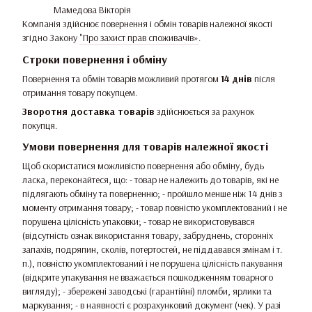
Мамедова Вікторія
Компанія здійснює повернення і обмін товарів належної якості
згідно Закону
"Про захист прав споживачів»
.
Строки повернення і обміну
Повернення та обмін товарів можливий протягом
14 днів
після
отримання товару покупцем.
Зворотня доставка товарів
здійснюється за рахунок
покупця.
Умови повернення для товарів належної якості
Щоб скористатися можливістю повернення або обміну, будь
ласка, переконайтеся, що: - товар не належить до товарів, які не
підлягають обміну та поверненню; - пройшло менше ніж 14 днів з
моменту отримання товару; - товар повністю укомплектований і не
порушена цілісність упаковки; - товар не використовувався
(відсутність ознак використання товару, забруднень, сторонніх
запахів, подряпин, сколів, потертостей, не піддавався змінам і т.
п.), повністю укомплектований і не порушена цілісність пакування
(відкрите упакування не вважається пошкодженням товарного
вигляду); - збережені заводські (гарантійні) пломби, ярлики та
маркування; - в наявності є розрахунковий документ (чек). У разі