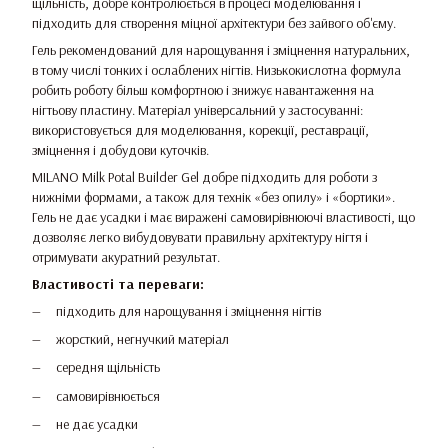
щільність, добре контролюється в процесі моделювання і
підходить для створення міцної архітектури без зайвого об'єму.
Гель рекомендований для нарощування і зміцнення натуральних,
в тому числі тонких і ослаблених нігтів. Низькокислотна формула
робить роботу більш комфортною і знижує навантаження на
нігтьову пластину. Матеріал універсальний у застосуванні:
використовується для моделювання, корекції, реставрації,
зміцнення і добудови куточків.
MILANO Milk Potal Builder Gel добре підходить для роботи з
нижніми формами, а також для технік «без опилу» і «бортики».
Гель не дає усадки і має виражені самовирівнюючі властивості, що
дозволяє легко вибудовувати правильну архітектуру нігтя і
отримувати акуратний результат.
Властивості та переваги:
підходить для нарощування і зміцнення нігтів
жорсткий, негнучкий матеріал
середня щільність
самовирівнюється
не дає усадки