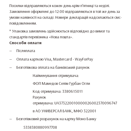
Посилки відправляються кожен день крім п’ятниці та неділі.
Замовлення оформлені до 12:00 відправляються в той же день за
умови наявності на складі. Номери декларацій надсилаються смс-
повідомленням.
* Упаковка замовлень здійснюється відповідно до вимог та
стандартів перевізника «Нова пошта».
Способи оплати
Післяплата
Оплата карткою Visa, Mastercard - WayForPay
Безготівкова оплата на банківський рахунок
Найменування отримувача:
ФОП Мамедов Селім Гурбан Огли
Код отримувача: 3380615011
Рахунок
отримувача: UA373220010000026002370096747
в АО УНИВЕРСАЛ БАНК, МФО 322001
Безготівковий розрахунок на картку Моно Банку
5358380880997708