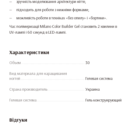
зручність моделювання архітектури нігтя;
підходить для роботи з нижніми формами;
можливість роботи в техніках «без опилу» і «бортики».
Час полімеризації Milano Color Builder Gel становить 2 хвилини в
UV-лампі і 60 секунд в LED-лампі.
Характеристики
Объем
30
Вид материала для наращивания
ногтей
Гелевая система
Страна производитель
Украина
Гелевая система
Гель конструирующий
Відгуки