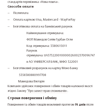
стандартів перевізника «Нова пошта».
Способи оплати
Післяплата
Оплата карткою Visa, Mastercard - WayForPay
Безготівкова оплата на банківський рахунок
Найменування отримувача:
ФОП Мамедов Селім Гурбан Огли
Код отримувача: 3380615011
Рахунок
отримувача: UA373220010000026002370096747
в АО УНИВЕРСАЛ БАНК, МФО 322001
Безготівковий розрахунок на картку Моно Банку
5358380880997708
Мамедова Вікторія
Компанія здійснює повернення і обмін товарів належної якості
згідно Закону
"Про захист прав споживачів»
.
Строки повернення і обміну
Повернення та обмін товарів можливий протягом
14 днів
після