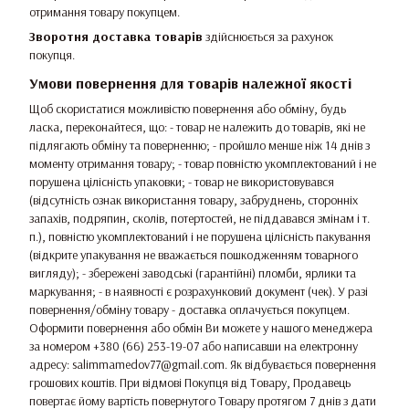
отримання товару покупцем.
Зворотня доставка товарів
здійснюється за рахунок
покупця.
Умови повернення для товарів належної якості
Щоб скористатися можливістю повернення або обміну, будь
ласка, переконайтеся, що: - товар не належить до товарів, які не
підлягають обміну та поверненню; - пройшло менше ніж 14 днів з
моменту отримання товару; - товар повністю укомплектований і не
порушена цілісність упаковки; - товар не використовувався
(відсутність ознак використання товару, забруднень, сторонніх
запахів, подряпин, сколів, потертостей, не піддавався змінам і т.
п.), повністю укомплектований і не порушена цілісність пакування
(відкрите упакування не вважається пошкодженням товарного
вигляду); - збережені заводські (гарантійні) пломби, ярлики та
маркування; - в наявності є розрахунковий документ (чек). У разі
повернення/обміну товару - доставка оплачується покупцем.
Оформити повернення або обмін Ви можете у нашого менеджера
за номером +380 (66) 253-19-07 або написавши на електронну
адресу: salimmamedov77@gmail.com. Як відбувається повернення
грошових коштів. При відмові Покупця від Товару, Продавець
повертає йому вартість повернутого Товару протягом 7 днів з дати