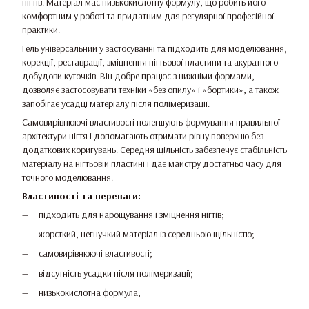
нігтів. Матеріал має низькокислотну формулу, що робить його
комфортним у роботі та придатним для регулярної професійної
практики.
Гель універсальний у застосуванні та підходить для моделювання,
корекції, реставрації, зміцнення нігтьової пластини та акуратного
добудови куточків. Він добре працює з нижніми формами,
дозволяє застосовувати техніки «без опилу» і «бортики», а також
запобігає усадці матеріалу після полімеризації.
Самовирівнюючі властивості полегшують формування правильної
архітектури нігтя і допомагають отримати рівну поверхню без
додаткових коригувань. Середня щільність забезпечує стабільність
матеріалу на нігтьовій пластині і дає майстру достатньо часу для
точного моделювання.
Властивості та переваги:
підходить для нарощування і зміцнення нігтів;
жорсткий, негнучкий матеріал із середньою щільністю;
самовирівнюючі властивості;
відсутність усадки після полімеризації;
низькокислотна формула;