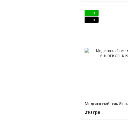
4
4
210 грн