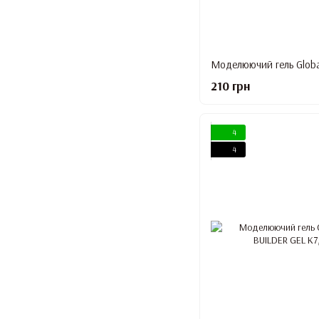
210 грн
4
4