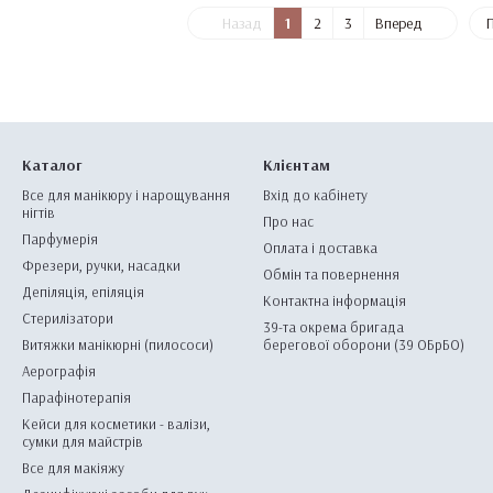
Назад
1
2
3
Вперед
П
Каталог
Клієнтам
Все для манікюру і нарощування
Вхід до кабінету
нігтів
Про нас
Парфумерія
Оплата і доставка
Фрезери, ручки, насадки
Обмін та повернення
Депіляція, епіляція
Контактна інформація
Стерилізатори
39-та окрема бригада
Витяжки манікюрні (пилососи)
берегової оборони (39 ОБрБО)
Аерографія
Парафінотерапія
Кейси для косметики - валізи,
сумки для майстрів
Все для макіяжу