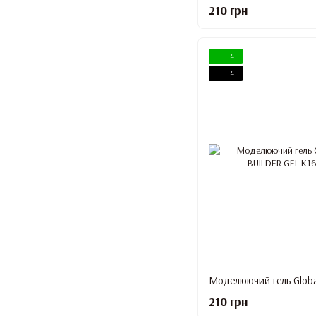
210 грн
4
4
210 грн