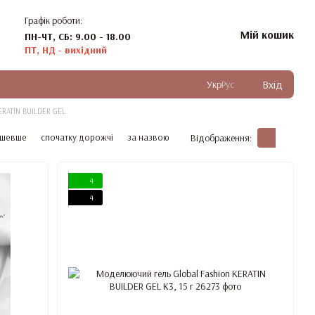
Графік роботи:
Мій кошик
ПН-ЧТ, СБ: 9.00 - 18.00
ПТ, НД - вихідний
Вхід
Укр
Рус
KERATIN BUILDER GEL
ешевше
спочатку дорожчі
за назвою
Відображення:
4
4