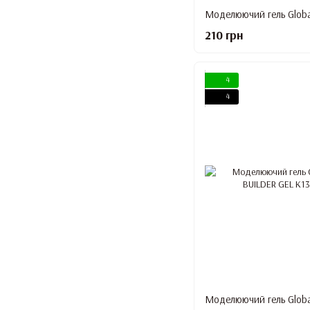
210 грн
4
4