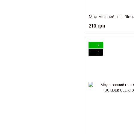
210 грн
4
4