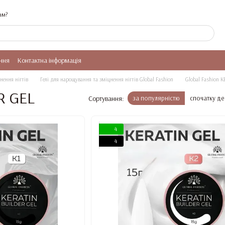
ам?
ння
Контактна інформація
нення нігтів
Гелі для нарощування та зміцнення нігтів Global Fashion
Global Fashion 
R GEL
Сортування:
за популярністю
спочатку д
4
4