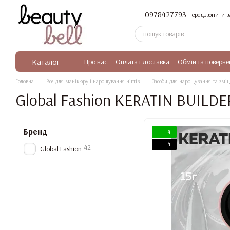
Перейти до основного контенту
0978427793
Передзвонити в
Каталог
Про нас
Оплата і доставка
Обмін та поверне
Головна
Все для манікюру і нарощування нігтів
Засоби для нарощування та зміц
Global Fashion KERATIN BUILDE
Бренд
4
4
42
Global Fashion