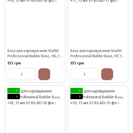
База для нарощування Starlet
База для нарощування Starlet
Professional Builder Base, #16, 15
Professional Builder Base, #17, 15
мл
мл
155 грн
155 грн
4
4
4
4