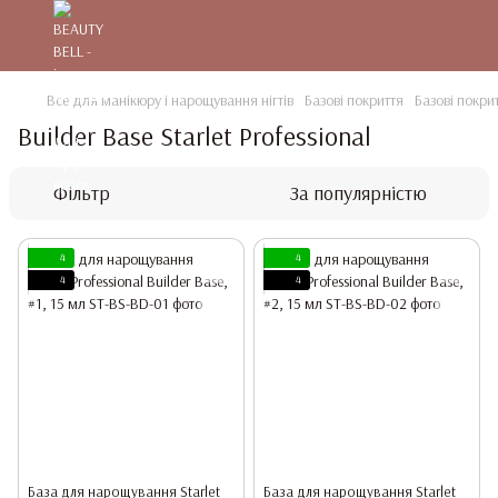
Все для манікюру і нарощування нігтів
Базові покриття
Базові покрит
Builder Base Starlet Professional
Фільтр
За популярністю
4
4
4
4
База для нарощування Starlet
База для нарощування Starlet