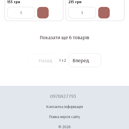
мл
мл
155 грн
215 грн
Показати ще 6 товарів
Назад
Вперед
1
з 2
0978427793
Контактна інформація
Повна версія сайту
© 2026