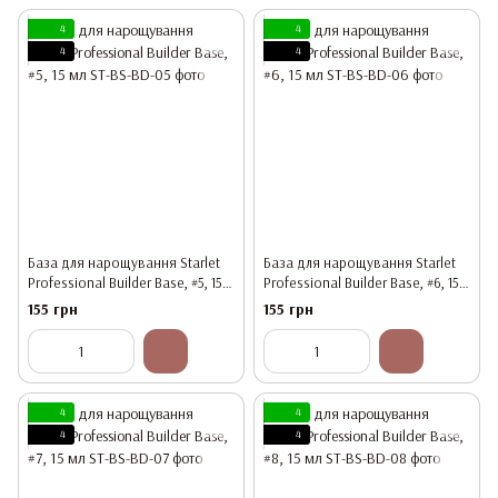
4
4
4
4
База для нарощування Starlet
База для нарощування Starlet
Professional Builder Base, #5, 15
Professional Builder Base, #6, 15
мл
мл
155 грн
155 грн
4
4
4
4