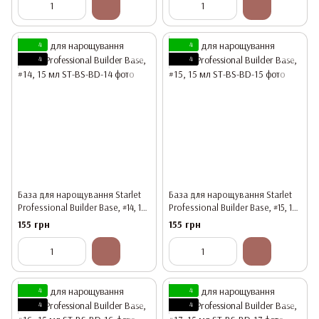
4
4
4
4
База для нарощування Starlet
База для нарощування Starlet
Professional Builder Base, #14, 15
Professional Builder Base, #15, 15
мл
мл
155 грн
155 грн
4
4
4
4