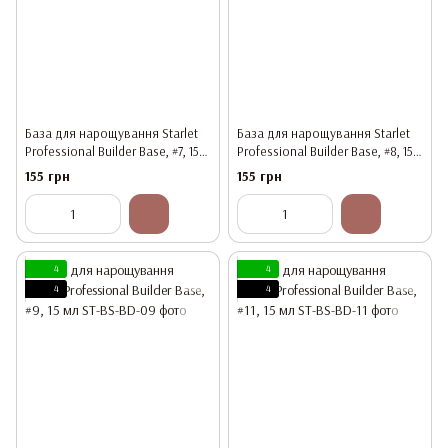
База для нарощування Starlet
База для нарощування Starlet
Professional Builder Base, #7, 15
Professional Builder Base, #8, 15
мл
мл
155 грн
155 грн
4
4
4
4